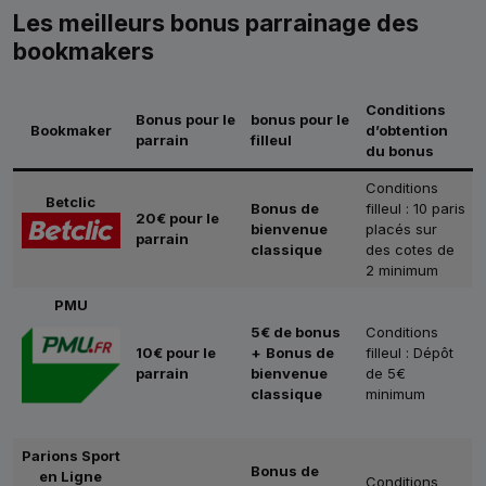
Les meilleurs bonus parrainage des
bookmakers
Conditions
Bonus pour le
bonus pour le
Bookmaker
d’obtention
parrain
filleul
du bonus
Conditions
Betclic
Bonus de
filleul : 10 paris
20€ pour le
bienvenue
placés sur
parrain
classique
des cotes de
2 minimum
PMU
5€ de bonus
Conditions
10€ pour le
+
Bonus de
filleul : Dépôt
parrain
bienvenue
de 5€
classique
minimum
Parions Sport
Bonus de
en Ligne
Conditions