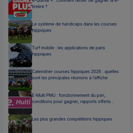
e-Quinté + : comment tenter de gagner la e-
tirelire ?
Le système de handicaps dans les courses
hippiques
Turf mobile : les applications de paris
hippiques
Calendrier courses hippiques 2026 : quelles
sont les principales réunions à l’affiche
E-Multi PMU : fonctionnement du pari,
conditions pour gagner, rapports offerts…
Les plus grandes compétitions hippiques