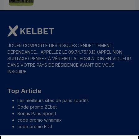
JOUER COMPORTE DES RISQUES : ENDETTEMENT,
DÉPENDANCE… APPELLEZ LE 09.74.75.13.13 (APPEL NON
SURTAXÉ) PENSEZ À VÉRIFIER LA LÉGISLATION EN VIGUEUR
DANS VOTRE PAYS DE RÉSIDENCE AVANT DE VOUS
INSCRIRE.
Top Article
Les meilleurs sites de paris sportifs
Code promo ZEbet
Bonus Paris Sportif
code promo winamax
code promo FDJ