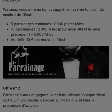
soit valide.
Winamax vous offre un bonus supplémentaire en fonction du
nombre de filleuls :
5 parrainages confirmés : 2 000 points Miles
10 parrainages : 2 000 Miles [pour avoir atteint le seuil
précédent] + 5 000 Miles
Au-delà : 10 € par nouveau filleul
Offre n° 2
Parrainez 6 amis et gagnez 14 maillots Uhlsport. Chaque filleul
doit ouvrir un compte, déposer au moins 15 € et faire la
procédure d’activation.