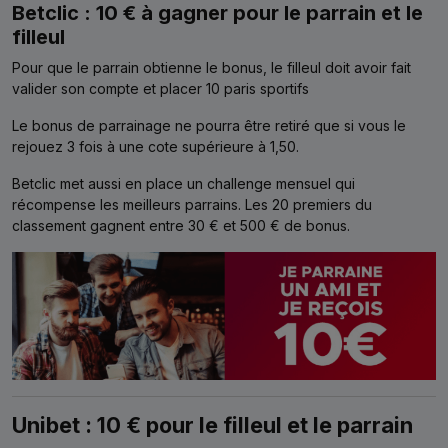
Betclic : 10 € à gagner pour le parrain et le
filleul
Pour que le parrain obtienne le bonus, le filleul doit avoir fait
valider son compte et placer 10 paris sportifs
Le bonus de parrainage ne pourra être retiré que si vous le
rejouez 3 fois à une cote supérieure à 1,50.
Betclic met aussi en place un challenge mensuel qui
récompense les meilleurs parrains. Les 20 premiers du
classement gagnent entre 30 € et 500 € de bonus.
Unibet : 10 € pour le filleul et le parrain