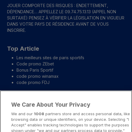
JOUER COMPORTE DES RISQUES : ENDETTEMENT,
DÉPENDANCE… APPELLEZ LE 09.74.75.13.13 (APPEL NON
SURTAXÉ) PENSEZ À VÉRIFIER LA LÉGISLATION EN VIGUEUR
DANS VOTRE PAYS DE RÉSIDENCE AVANT DE VOUS
INSCRIRE.
Top Article
Les meilleurs sites de paris sportifs
Code promo ZEbet
Bonus Paris Sportif
code promo winamax
code promo FDJ
Liens importants
We Care About Your Privacy
A propos
We and our
1008
partners store and access personal data, like
browsing data or unique identifiers, on your device. Selecting "I
Notice légale
Accept" enables tracking technologies to support the purposes
shown under "we and our partners process data to provide,"
Presse-Recrutement-Partenariat