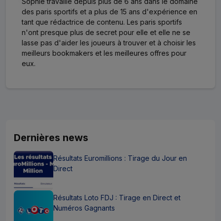
Sophie travaille depuis plus de 6 ans dans le domaine
des paris sportifs et a plus de 15 ans d'expérience en
tant que rédactrice de contenu. Les paris sportifs
n'ont presque plus de secret pour elle et elle ne se
lasse pas d'aider les joueurs à trouver et à choisir les
meilleurs bookmakers et les meilleures offres pour
eux.
Dernières news
Résultats Euromillions : Tirage du Jour en
Direct
Résultats Loto FDJ : Tirage en Direct et
Numéros Gagnants