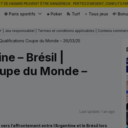
ET DE HASARD PEUVENT ÊTRE DANGEREUX : PERTES D'ARGENT, CONFLITS FAM
⚽ Paris sportifs
♣ Poker
🏇 Turf
⭐ Tous jeux
💸 Bonu
+ | Jeu responsable! | Termes et conditions applicables | Contenu commerc
| Qualifications Coupe du Monde – 26/03/25
ne – Brésil |
oupe du Monde –
Last update: 1 an ago
ers l’affrontement entre l’Argentine et le Brésil lors