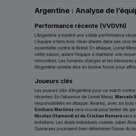
Argentine : Analyse de l’équ
Performance récente (VVDVN)
L’Argentine a montré une solide performance réc
L’équipe a tenu trois clean sheets dans ses cinq 
essentielle contre le Brésil. En attaque, Lionel Mes
cette saison, aidant l’équipe à maintenir
une moyen
rencontres. Les horaires chargés et les blessures po
l’Argentine semble être en bonne forme pour affront
Joueurs clés
Les joueurs clés d’Argentine pour ce match contre 
récentes. En l’absence de Lionel Messi,
Marcelo B
responsabilités en attaque. Alvarez, avec six buts 
Emiliano Martinez
sera crucial pour tenter de ga
Nicolas Otamendi et de Cristian Romero
sera é
brésiliens. Les duels individuels comme Julian Al
Guimaraes pourraient bien déterminer l’issue du m