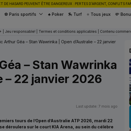
ET DE HASARD PEUVENT ÊTRE DANGEREUX : PERTES D'ARGENT, CONFLITS FAM
⚽ Paris sportifs
♣ Poker
🏇 Turf
⭐ Tous jeux
💸 Bonu
+ | Jeu responsable! | Termes et conditions applicables | Contenu commerc
ic Arthur Géa – Stan Wawrinka | Open d’Australie – 22 janvier
 Géa – Stan Wawrinka
e – 22 janvier 2026
Last update: 7 mois ago
emiers tours de l’Open d’Australie ATP 2026, mardi 22
se déroulera sur le court KIA Arena, au sein du célèbre