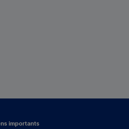
ens importants