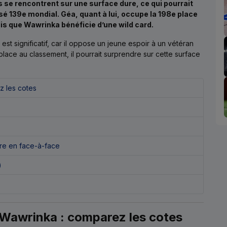
 se rencontrent sur une surface dure, ce qui pourrait
 139e mondial. Géa, quant à lui, occupe la 198e place
dis que Wawrinka bénéficie d’une wild card.
st significatif, car il oppose un jeune espoir à un vétéran
lace au classement, il pourrait surprendre sur cette surface
z les cotes
tre en face-à-face
)
 Wawrinka : comparez les cotes