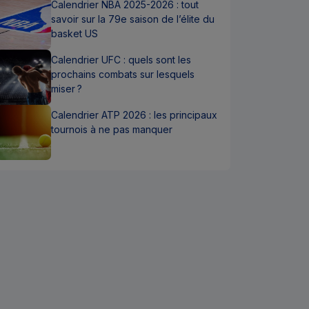
Calendrier NBA 2025-2026 : tout
savoir sur la 79e saison de l’élite du
basket US
Calendrier UFC : quels sont les
prochains combats sur lesquels
miser ?
Calendrier ATP 2026 : les principaux
tournois à ne pas manquer