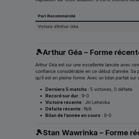
Pari Recommandé
Victoire d’Arthur Géa
🎾Arthur Géa – Forme récent
Arthur Géa est sur une excellente lancée avec cinq
confiance considérable en ce début d’année. Sa p
qu’il est en pleine forme. Avec un bilan parfait sur c
Derniers 5 matchs
: 5 victoires, 0 défaite
Record sur dur
: 9-0
Victoire récente
: Jiri Lehecka
Défaite récente
: N/A
Bilan de l’année en cours
: 9-0
🎾Stan Wawrinka – Forme ré