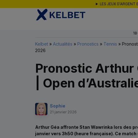
Aller au contenu
LES JEUX D'ARGENT 
18
Kelbet
»
Actualités
»
Pronostics
»
Tennis
»
Pronost
2026
Pronostic Arthur
| Open d’Australi
Sophie
21 janvier 2026
Arthur Géa affronte Stan Wawrinka lors des pr
janvier vers 3h50 (heure française). Ce match 