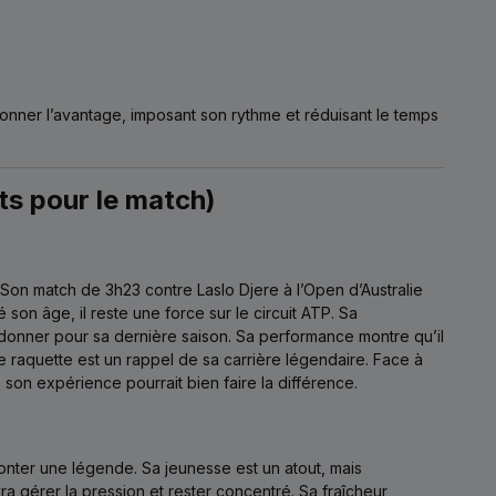
donner l’avantage, imposant son rythme et réduisant le temps
ts pour le match)
Son match de 3h23 contre Laslo Djere à l’Open d’Australie
on âge, il reste une force sur le circuit ATP. Sa
t donner pour sa dernière saison. Sa performance montre qu’il
e raquette est un rappel de sa carrière légendaire. Face à
 son expérience pourrait bien faire la différence.
ronter une légende. Sa jeunesse est un atout, mais
a gérer la pression et rester concentré. Sa fraîcheur