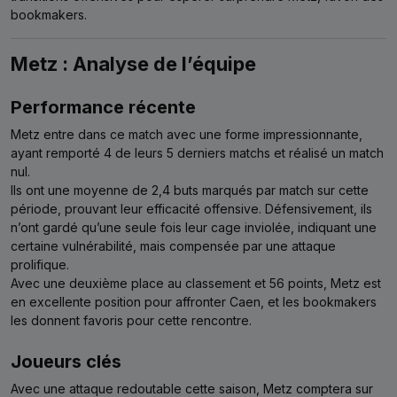
bookmakers.
Metz : Analyse de l’équipe
Performance récente
Metz entre dans ce match avec une forme impressionnante,
ayant remporté 4 de leurs 5 derniers matchs et réalisé un match
nul.
Ils ont une moyenne de 2,4 buts marqués par match sur cette
période, prouvant leur efficacité offensive. Défensivement, ils
n’ont gardé qu’une seule fois leur cage inviolée, indiquant une
certaine vulnérabilité, mais compensée par une attaque
prolifique.
Avec une deuxième place au classement et 56 points, Metz est
en excellente position pour affronter Caen, et les bookmakers
les donnent favoris pour cette rencontre.
Joueurs clés
Avec une attaque redoutable cette saison, Metz comptera sur