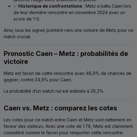
✅
Historique de confrontations
: Metz a battu Caen lors
de leur dernière rencontre en novembre 2024 avec un
score de 1-0.
Ainsi, tous les signes pointent vers une victoire de Metz pour ce
match crucial.
Pronostic Caen – Metz : probabilités de
victoire
Metz est favori de cette rencontre avec 48,9% de chances de
gagner, contre 24,9% pour Caen.
La probabilité d’un match nul est estimée à 26,3%.
Caen vs. Metz : comparez les cotes
Les cotes pour ce match entre Caen et Metz sont nettement en
faveur des visiteurs. Avec une cote de 1.78, Metz est clairement
considéré comme le favori pour remporter cette rencontre.