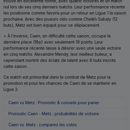
trouve en excellente forme, avec quatre victoires et un match
nul lors de ses cinq derniers matchs. Leur performance récente
les positionne comme favoris pour un retour en Ligue 1 la saison
prochaine. Avec des joueurs clés comme Cheikh Sabaly (12
buts), Metz est bien équipé pour ce déplacement.
⭐ À l’inverse, Caen, en difficulté cette saison, occupe la
dernière place (18e) avec seulement 19 points. Leur
performance récente laisse à désirer avec une seule victoire
en cinq matchs. Alexandre Mendy, leur meilleur buteur, a
cependant montré des éclats de talent avec 8 buts inscrits
cette saison.
Ce match est primordial dans le combat de Metz pour la
promotion et pour les chances de Caen de se maintenir en
Ligue 2.
Caen vs Metz : Pronostic & conseils pour parier
Pronostic Caen - Metz : probabilités de victoire
Caen vs. Metz : comparez les cotes