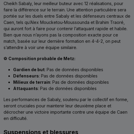
Cheikh Sabaly, leur meilleur buteur avec 12 réalisations, pour
faire la différence sur le terrain. Une attention particulière sera
portée sur les duels entre Sabaly et les défenseurs centraux de
Caen, tels qu’Alex Moucketou-Moussounda et Brahim Traoré,
qui auront fort à faire pour contenir l’attaquant rapide et habile.
Bien que nous n’ayons pas la composition exacte pour ce
match, basée sur leur dernière formation en 4-4-2, on peut
s’attendre à voir une équipe similaire.
⚽
Composition probable de Metz:
Gardien de but
: Pas de données disponibles
Défenseurs
: Pas de données disponibles
Milieux de terrain
: Pas de données disponibles
Attaquants
: Pas de données disponibles
Les performances de Sabaly, soutenu par le collectif en forme,
seront cruciales pour maintenir leur deuxième place et
décrocher une victoire importante contre une équipe de Caen
en difficulté.
Suspensions et blessures