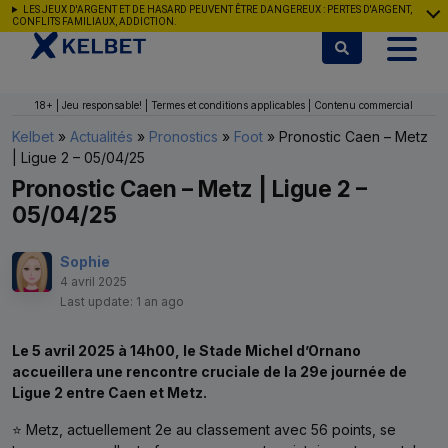
Aller au contenu
LES JEUX D'ARGENT ET DE HASARD PEUVENT ÊTRE DANGEREUX : PERTES D'ARGENT,
CONFLITS FAMILIAUX, ADDICTION.
18+ | Jeu responsable! | Termes et conditions applicables | Contenu commercial
Kelbet
»
Actualités
»
Pronostics
»
Foot
»
Pronostic Caen – Metz
| Ligue 2 – 05/04/25
Pronostic Caen – Metz | Ligue 2 –
05/04/25
Sophie
4 avril 2025
Last update: 1 an ago
Le 5 avril 2025 à 14h00, le Stade Michel d’Ornano
accueillera une rencontre cruciale de la 29e journée de
Ligue 2 entre Caen et Metz.
⭐ Metz, actuellement 2e au classement avec 56 points, se