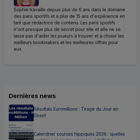
Sophie travaille depuis plus de 6 ans dans le domaine
des paris sportifs et a plus de 15 ans d'expérience en
tant que rédactrice de contenu. Les paris sportifs
n'ont presque plus de secret pour elle et elle ne se
lasse pas d'aider les joueurs à trouver et à choisir les
meilleurs bookmakers et les meilleures offres pour
eux.
Dernières news
Résultats Euromillions : Tirage du Jour en
Direct
Calendrier courses hippiques 2026 : quelles