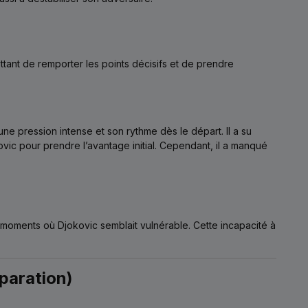
ettant de remporter les points décisifs et de prendre
e pression intense et son rythme dès le départ. Il a su
ic pour prendre l’avantage initial. Cependant, il a manqué
les moments où Djokovic semblait vulnérable. Cette incapacité à
paration)