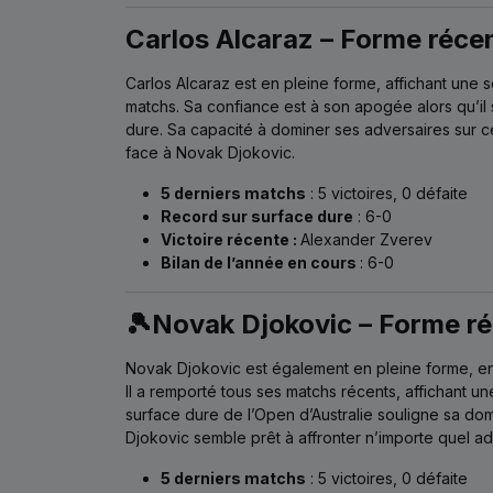
Carlos Alcaraz – Forme réce
Carlos Alcaraz est en pleine forme, affichant une s
matchs. Sa confiance est à son apogée alors qu’il 
dure. Sa capacité à dominer ses adversaires sur cet
face à Novak Djokovic.
5 derniers matchs
: 5 victoires, 0 défaite
Record sur surface dure
: 6-0
Victoire récente :
Alexander Zverev
Bilan de l’année en cours
: 6-0
🎾Novak Djokovic – Forme r
Novak Djokovic est également en pleine forme, enc
Il a remporté tous ses matchs récents, affichant u
surface dure de l’Open d’Australie souligne sa dom
Djokovic semble prêt à affronter n’importe quel ad
5 derniers matchs
: 5 victoires, 0 défaite