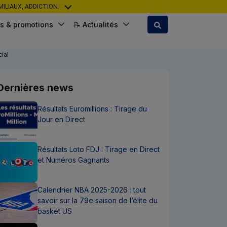
ILIAUX, ADDICTION.
s & promotions
📝 Actualités
ial
Dernières news
Résultats Euromillions : Tirage du
Jour en Direct
Résultats Loto FDJ : Tirage en Direct
et Numéros Gagnants
Calendrier NBA 2025-2026 : tout
savoir sur la 79e saison de l’élite du
basket US