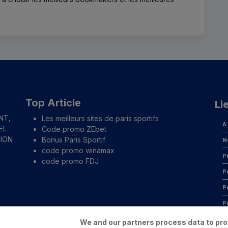
Top Article
Li
NT,
Les meilleurs sites de paris sportifs
A
EL
Code promo ZEbet
TION
Bonus Paris Sportif
N
code promo winamax
P
code promo FDJ
P
P
P
N
We and our partners process data to pro