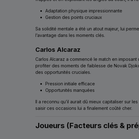
Adaptation physique impressionnante
Gestion des points cruciaux
Sa solidité mentale a été un atout majeur, lui perm
l’avantage dans les moments clés.
Carlos Alcaraz
Carlos Alcaraz a commencé le match en imposant un
profiter des moments de faiblesse de Novak Djokov
des opportunités cruciales.
Pression initiale efficace
Opportunités manquées
Il a reconnu qu’il aurait dû mieux capitaliser sur 
saisir ces occasions lui a finalement coûté cher.
Joueurs (Facteurs clés & pré