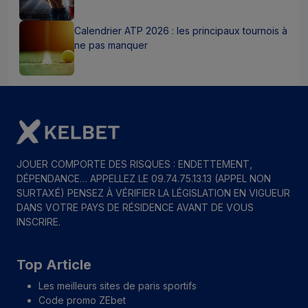
Calendrier ATP 2026 : les principaux tournois à
ne pas manquer
JOUER COMPORTE DES RISQUES : ENDETTEMENT,
DÉPENDANCE… APPELLEZ LE 09.74.75.13.13 (APPEL NON
SURTAXÉ) PENSEZ À VÉRIFIER LA LÉGISLATION EN VIGUEUR
DANS VOTRE PAYS DE RÉSIDENCE AVANT DE VOUS
INSCRIRE.
Top Article
Les meilleurs sites de paris sportifs
Code promo ZEbet