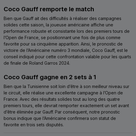
Coco Gauff remporte le match
Bien que Gauff ait des difficultés à réaliser des campagnes
solides cette saison, la joueuse américaine affiche une
performance robuste et consistante lors des premiers tours de
l’Open de France, se positionnant une fois de plus comme
favorite pour sa cinquième apparition. Ainsi, le pronostic de
victoire de l’Américaine numéro 3 mondiale, Coco Gauff, est le
conseil indiqué pour cette confrontation valable pour les quarts
de finale de Roland Garros 2024.
Coco Gauff gagne en 2 sets à 1
Bien que la Tunisienne soit loin d’être à son meilleur niveau sur
le circuit, elle réalise une excellente campagne à l’Open de
France. Avec des résultats solides tout au long des quatre
premiers tours, elle devrait remporter exactement un set avant
d’être éliminée par Gauff. Par conséquent, notre pronostic
bonus indique que l’Américaine confirmera son statut de
favorite en trois sets disputés.