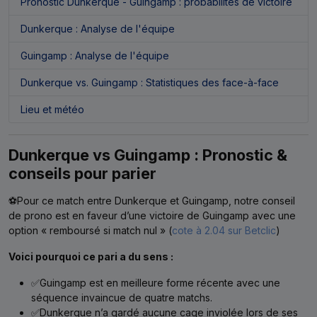
Pronostic Dunkerque - Guingamp : probabilités de victoire
Dunkerque : Analyse de l'équipe
Guingamp : Analyse de l'équipe
Dunkerque vs. Guingamp : Statistiques des face-à-face
Lieu et météo
Dunkerque vs Guingamp : Pronostic &
conseils pour parier
⚽Pour ce match entre Dunkerque et Guingamp, notre conseil
de prono est en faveur d’une victoire de Guingamp avec une
option « remboursé si match nul » (
cote à 2.04 sur Betclic
)
Voici pourquoi ce pari a du sens :
✅Guingamp est en meilleure forme récente avec une
séquence invaincue de quatre matchs.
✅Dunkerque n’a gardé aucune cage inviolée lors de ses