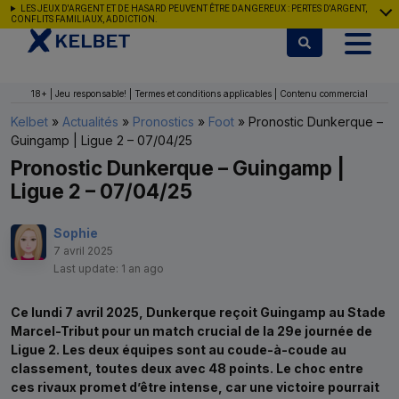
Aller au contenu
LES JEUX D'ARGENT ET DE HASARD PEUVENT ÊTRE DANGEREUX : PERTES D'ARGENT,
CONFLITS FAMILIAUX, ADDICTION.
18+ | Jeu responsable! | Termes et conditions applicables | Contenu commercial
Kelbet
»
Actualités
»
Pronostics
»
Foot
»
Pronostic Dunkerque –
Guingamp | Ligue 2 – 07/04/25
Pronostic Dunkerque – Guingamp |
Ligue 2 – 07/04/25
Sophie
7 avril 2025
Last update: 1 an ago
Ce lundi 7 avril 2025, Dunkerque reçoit Guingamp au Stade
Marcel-Tribut pour un match crucial de la 29e journée de
Ligue 2. Les deux équipes sont au coude-à-coude au
classement, toutes deux avec 48 points. Le choc entre
ces rivaux promet d’être intense, car une victoire pourrait