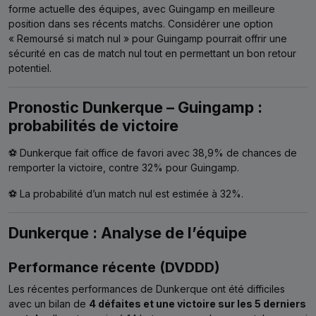
forme actuelle des équipes, avec Guingamp en meilleure
position dans ses récents matchs. Considérer une option
« Remoursé si match nul » pour Guingamp pourrait offrir une
sécurité en cas de match nul tout en permettant un bon retour
potentiel.
Pronostic Dunkerque – Guingamp :
probabilités de victoire
⚽ Dunkerque fait office de favori avec 38,9% de chances de
remporter la victoire, contre 32% pour Guingamp.
⚽ La probabilité d’un match nul est estimée à 32%.
Dunkerque : Analyse de l’équipe
Performance récente (DVDDD)
Les récentes performances de Dunkerque ont été difficiles
avec un bilan de
4 défaites et une victoire sur les 5 derniers