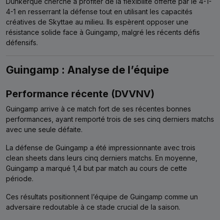
Dunkerque cherche à profiter de la flexibilité offerte par le 4-1-
4-1 en resserrant la défense tout en utilisant les capacités
créatives de Skyttae au milieu. Ils espèrent opposer une
résistance solide face à Guingamp, malgré les récents défis
défensifs.
Guingamp : Analyse de l’équipe
Performance récente (DVVNV)
Guingamp arrive à ce match fort de ses récentes bonnes
performances, ayant remporté trois de ses cinq derniers matchs
avec une seule défaite.
La défense de Guingamp a été impressionnante avec trois
clean sheets dans leurs cinq derniers matchs. En moyenne,
Guingamp a marqué 1,4 but par match au cours de cette
période.
Ces résultats positionnent l’équipe de Guingamp comme un
adversaire redoutable à ce stade crucial de la saison.