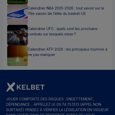
Calendrier NBA 2025-2026 : tout savoir sur la
79e saison de l’élite du basket US
Calendrier UFC : quels sont les prochains
combats sur lesquels miser ?
Calendrier ATP 2026 : les principaux tournois à
ne pas manquer
JOUER COMPORTE DES RISQUES : ENDETTEMENT,
DÉPENDANCE… APPELLEZ LE 09.74.75.13.13 (APPEL NON
SURTAXÉ) PENSEZ À VÉRIFIER LA LÉGISLATION EN VIGUEUR