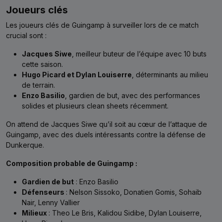
Joueurs clés
Les joueurs clés de Guingamp à surveiller lors de ce match
crucial sont :
Jacques Siwe
, meilleur buteur de l’équipe avec 10 buts
cette saison.
Hugo Picard et Dylan Louiserre
, déterminants au milieu
de terrain.
Enzo Basilio
, gardien de but, avec des performances
solides et plusieurs clean sheets récemment.
On attend de Jacques Siwe qu’il soit au cœur de l’attaque de
Guingamp, avec des duels intéressants contre la défense de
Dunkerque.
Composition probable de Guingamp :
Gardien de but
: Enzo Basilio
Défenseurs
: Nelson Sissoko, Donatien Gomis, Sohaib
Nair, Lenny Vallier
Milieux
: Theo Le Bris, Kalidou Sidibe, Dylan Louiserre,