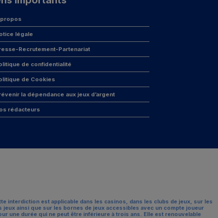
ens importants
 propos
otice légale
resse-Recrutement-Partenariat
olitique de confidentialité
olitique de Cookies
révenir la dépendance aux jeux d’argent
os rédacteurs
e interdiction est applicable dans les casinos, dans les clubs de jeux, sur les
 des jeux ainsi que sur les bornes de jeux accessibles avec un compte joueur
ur une durée qui ne peut être inférieure à trois ans. Elle est renouvelable