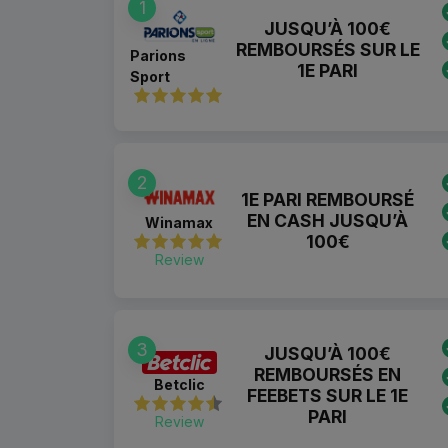
1
JUSQU’À 100€
REMBOURSÉS SUR LE
Parions
1E PARI
Sport
2
1E PARI REMBOURSÉ
EN CASH JUSQU’À
Winamax
100€
Review
3
JUSQU’À 100€
REMBOURSÉS EN
Betclic
FEEBETS SUR LE 1E
PARI
Review