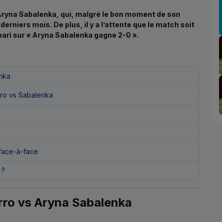
d’Aryna Sabalenka, qui, malgré le bon moment de son
erniers mois. De plus, il y a l’attente que le match soit
ari sur « Aryna Sabalenka gagne 2-0 ».
nka
rro vs Sabalenka
 face-à-face
 ?
ro vs Aryna Sabalenka