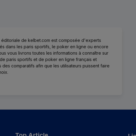
 éditoriale de kelbet.com est composée d'experts
sés dans les paris sportifs, le poker en ligne ou encore
Nous vous livrons toutes les informations à connaître sur
 de paris sportifs et de poker en ligne français et
s des comparatifs afin que les utilisateurs puissent faire
hoix.
Top Article