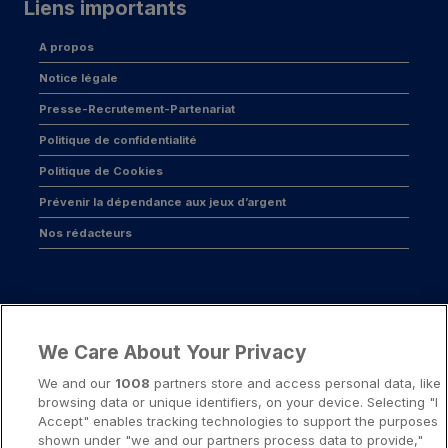
Liens importants
A propos
Notice légale
Presse-Recrutement-Partenariat
Politique de confidentialité
Politique de Cookies
Prévenir la dépendance aux jeux d’argent
Nos rédacteurs
We Care About Your Privacy
Les jeux d’argent et de hasard sont resérvés aux personnes majeures
We and our
1008
partners store and access personal data, like
browsing data or unique identifiers, on your device. Selecting "I
Accept" enables tracking technologies to support the purposes
Interdiction volontaire de jeux: Toute personne peut demander à être
interdite de jeux. Cette demande est formée auprès de l’Autorité nationale
shown under "we and our partners process data to provide,"
des jeux. Cette interdiction est applicable dans les casinos, dans les clubs