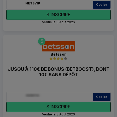
Copier
S'INSCRIRE
Vérifié le 8 Août 2026
5
Betsson
JUSQU’À 110€ DE BONUS (BETBOOST), DONT
10€ SANS DÉPÔT
Copier
S'INSCRIRE
Vérifié le 8 Août 2026