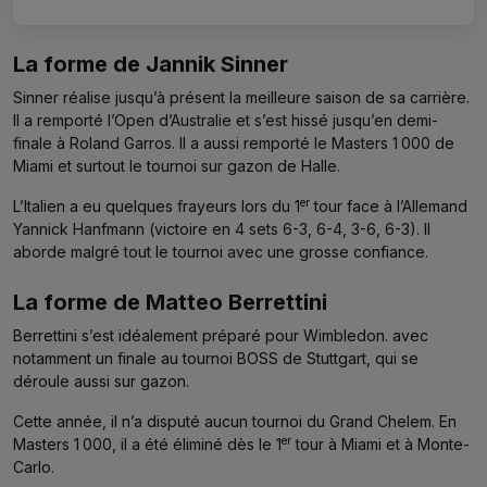
La forme de Jannik Sinner
Sinner réalise jusqu’à présent la meilleure saison de sa carrière.
Il a remporté l’Open d’Australie et s’est hissé jusqu’en demi-
finale à Roland Garros. Il a aussi remporté le Masters 1 000 de
Miami et surtout le tournoi sur gazon de Halle.
er
L’Italien a eu quelques frayeurs lors du 1
tour face à l’Allemand
Yannick Hanfmann (victoire en 4 sets 6-3, 6-4, 3-6, 6-3). Il
aborde malgré tout le tournoi avec une grosse confiance.
La forme de Matteo Berrettini
Berrettini s’est idéalement préparé pour Wimbledon. avec
notamment un finale au tournoi BOSS de Stuttgart, qui se
déroule aussi sur gazon.
Cette année, il n’a disputé aucun tournoi du Grand Chelem. En
er
Masters 1 000, il a été éliminé dès le 1
tour à Miami et à Monte-
Carlo.