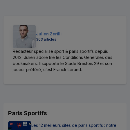
Julien Zerilli
303 articles
Rédacteur spécialisé sport & paris sportifs depuis
2012, Julien adore lire les Conditions Générales des
bookmakers. Il supporte le Stade Brestois 29 et son
joueur préféré, c’est Franck Lérand.
Paris Sportifs
Les 12 meilleurs sites de paris sportifs : notre