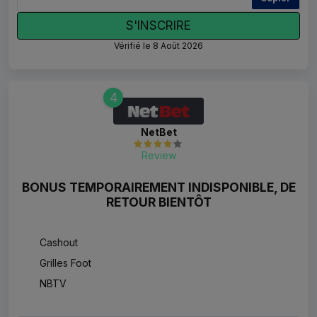
S'INSCRIRE
Vérifié le 8 Août 2026
4
NetBet
Review
BONUS TEMPORAIREMENT INDISPONIBLE, DE
RETOUR BIENTÔT
Cashout
Grilles Foot
NBTV