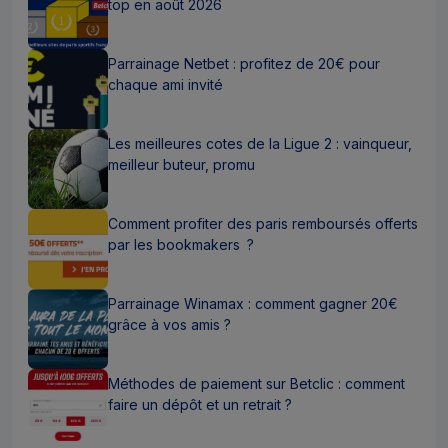
top en août 2026
Parrainage Netbet : profitez de 20€ pour
chaque ami invité
Les meilleures cotes de la Ligue 2 : vainqueur,
meilleur buteur, promu
Comment profiter des paris remboursés offerts
par les bookmakers ?
Parrainage Winamax : comment gagner 20€
grâce à vos amis ?
Méthodes de paiement sur Betclic : comment
faire un dépôt et un retrait ?