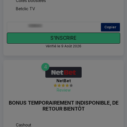
Cotes boostées
Betclic TV
Copier
S'INSCRIRE
Vérifié le 9 Août 2026
4
NetBet
Review
BONUS TEMPORAIREMENT INDISPONIBLE, DE
RETOUR BIENTÔT
Cashout