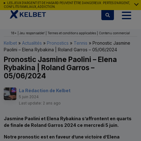
Aller au contenu
LES JEUX D'ARGENT ET DE HASARD PEUVENT ÊTRE DANGEREUX : PERTES D'ARGENT,
CONFLITS FAMILIAUX, ADDICTION.
18+ | Jeu responsable! | Termes et conditions applicables | Contenu commercial
Kelbet
»
Actualités
»
Pronostics
»
Tennis
»
Pronostic Jasmine
Paolini – Elena Rybakina | Roland Garros – 05/06/2024
Pronostic Jasmine Paolini – Elena
Rybakina | Roland Garros –
05/06/2024
La Rédaction de Kelbet
5 juin 2024
Last update: 2 ans ago
Jasmine Paolini et Elena Rybakina s’affrontent en quarts
de finale de Roland Garros 2024 ce mercredi 5 juin.
Notre pronostic est en faveur d’une victoire d’Elena