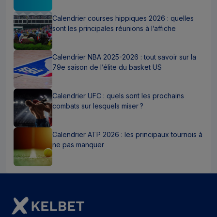
Calendrier courses hippiques 2026 : quelles
sont les principales réunions à l’affiche
Calendrier NBA 2025-2026 : tout savoir sur la
79e saison de l’élite du basket US
Calendrier UFC : quels sont les prochains
combats sur lesquels miser ?
Calendrier ATP 2026 : les principaux tournois à
ne pas manquer