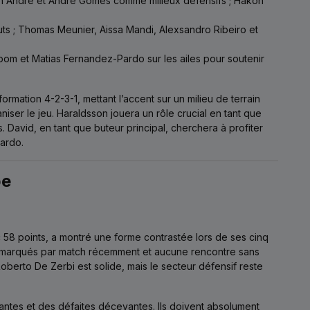
in André et André Gomes comme milieux défensifs ; Hakon
uts ; Thomas Meunier, Aissa Mandi, Alexsandro Ribeiro et
kpom et Matias Fernandez-Pardo sur les ailes pour soutenir
ormation 4-2-3-1, mettant l’accent sur un milieu de terrain
iser le jeu. Haraldsson jouera un rôle crucial en tant que
 David, en tant que buteur principal, cherchera à profiter
ardo.
pe
 58 points, a montré une forme contrastée lors de ses cinq
 marqués par match récemment et aucune rencontre sans
Roberto De Zerbi est solide, mais le secteur défensif reste
nantes et des défaites décevantes. Ils doivent absolument