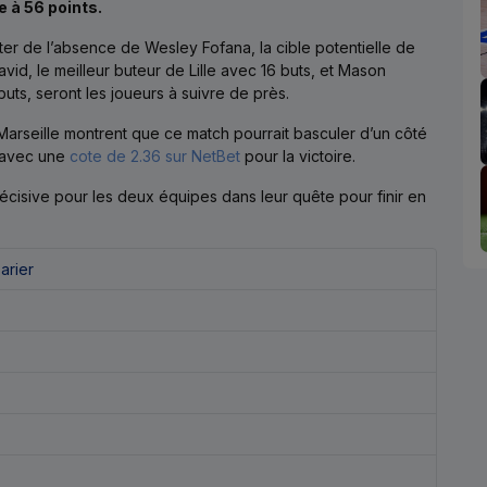
e à 56 points.
iter de l’absence de Wesley Fofana, la cible potentielle de
vid, le meilleur buteur de Lille avec 16 buts, et Mason
uts, seront les joueurs à suivre de près.
Marseille montrent que ce match pourrait basculer d’un côté
avec une
cote de 2.36 sur NetBet
pour la victoire.
écisive pour les deux équipes dans leur quête pour finir en
arier