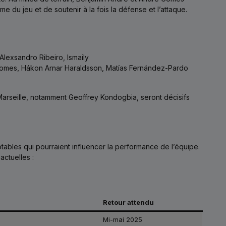
e du jeu et de soutenir à la fois la défense et l’attaque.
Alexsandro Ribeiro, Ismaily
Gomes, Hákon Arnar Haraldsson, Matías Fernández-Pardo
Marseille, notamment Geoffrey Kondogbia, seront décisifs
tables qui pourraient influencer la performance de l’équipe.
actuelles :
Retour attendu
Mi-mai 2025