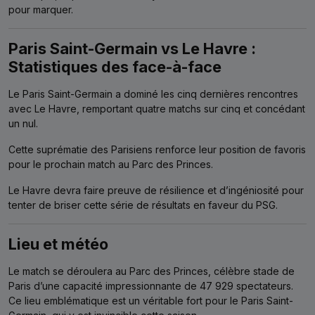
pour marquer.
Paris Saint-Germain vs Le Havre :
Statistiques des face-à-face
Le Paris Saint-Germain a dominé les cinq dernières rencontres
avec Le Havre, remportant quatre matchs sur cinq et concédant
un nul.
Cette suprématie des Parisiens renforce leur position de favoris
pour le prochain match au Parc des Princes.
Le Havre devra faire preuve de résilience et d’ingéniosité pour
tenter de briser cette série de résultats en faveur du PSG.
Lieu et météo
Le match se déroulera au Parc des Princes, célèbre stade de
Paris d’une capacité impressionnante de 47 929 spectateurs.
Ce lieu emblématique est un véritable fort pour le Paris Saint-