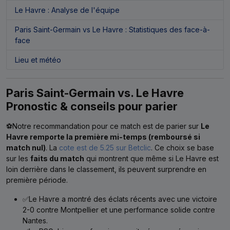
Le Havre : Analyse de l'équipe
Paris Saint-Germain vs Le Havre : Statistiques des face-à-
face
Lieu et météo
Paris Saint-Germain vs. Le Havre
Pronostic & conseils pour parier
⚽Notre recommandation pour ce match est de parier sur
Le
Havre remporte la première mi-temps (remboursé si
match nul)
. La
cote est de 5.25 sur Betclic
. Ce choix se base
sur les
faits du match
qui montrent que même si Le Havre est
loin derrière dans le classement, ils peuvent surprendre en
première période.
✅Le Havre a montré des éclats récents avec une victoire
2-0 contre Montpellier et une performance solide contre
Nantes.