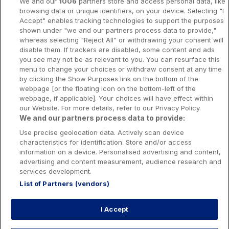
We and our
1006
partners store and access personal data, like
browsing data or unique identifiers, on your device. Selecting "I
Notice légale
Accept" enables tracking technologies to support the purposes
shown under "we and our partners process data to provide,"
Presse-Recrutement-Partenariat
whereas selecting "Reject All" or withdrawing your consent will
Politique de confidentialité
disable them. If trackers are disabled, some content and ads
you see may not be as relevant to you. You can resurface this
Politique de Cookies
menu to change your choices or withdraw consent at any time
by clicking the Show Purposes link on the bottom of the
Prévenir la dépendance aux jeux d’argent
webpage [or the floating icon on the bottom-left of the
Nos rédacteurs
webpage, if applicable]. Your choices will have effect within
our Website. For more details, refer to our Privacy Policy.
We and our partners process data to provide:
Use precise geolocation data. Actively scan device
characteristics for identification. Store and/or access
information on a device. Personalised advertising and content,
Les jeux d’argent et de hasard sont resérvés aux personnes majeures
advertising and content measurement, audience research and
services development.
List of Partners (vendors)
Interdiction volontaire de jeux: Toute personne peut demander à être
interdite de jeux. Cette demande est formée auprès de l’Autorité nationale
des jeux. Cette interdiction est applicable dans les casinos, dans les clubs
I Accept
de jeux, sur les sites de jeux et de paris en ligne exploités par les
opérateurs de jeux agréés en France, sur le site de jeux de loterie en ligne
exploité par La Française des jeux ainsi que sur les bornes de jeux