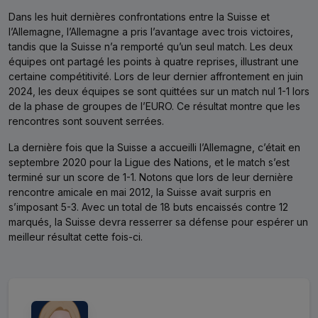
Dans les huit dernières confrontations entre la Suisse et
l’Allemagne, l’Allemagne a pris l’avantage avec trois victoires,
tandis que la Suisse n’a remporté qu’un seul match. Les deux
équipes ont partagé les points à quatre reprises, illustrant une
certaine compétitivité. Lors de leur dernier affrontement en juin
2024, les deux équipes se sont quittées sur un match nul 1-1 lors
de la phase de groupes de l’EURO. Ce résultat montre que les
rencontres sont souvent serrées.
La dernière fois que la Suisse a accueilli l’Allemagne, c’était en
septembre 2020 pour la Ligue des Nations, et le match s’est
terminé sur un score de 1-1. Notons que lors de leur dernière
rencontre amicale en mai 2012, la Suisse avait surpris en
s’imposant 5-3. Avec un total de 18 buts encaissés contre 12
marqués, la Suisse devra resserrer sa défense pour espérer un
meilleur résultat cette fois-ci.