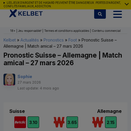
Aller au contenu
LES JEUX D'ARGENT ET DE HASARD PEUVENT ÊTRE DANGEREUX : PERTES D'ARGENT,
CONFLITS FAMILIAUX, ADDICTION.
18+ | Jeu responsable! | Termes et conditions applicables | Contenu commercial
Kelbet
»
Actualités
»
Pronostics
»
Foot
»
Pronostic Suisse –
Allemagne | Match amical – 27 mars 2026
Pronostic Suisse – Allemagne | Match
amical – 27 mars 2026
Sophie
27 mars 2026
Last update: 4 mois ago
Suisse
Allemagne
3.10
3.65
2.15