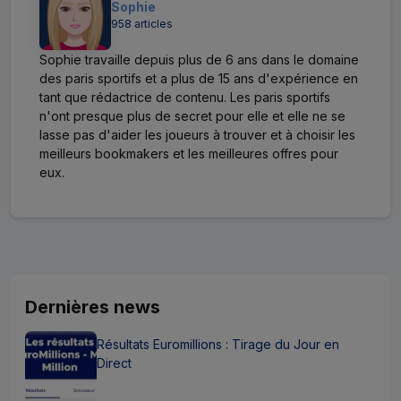
Sophie
958 articles
Sophie travaille depuis plus de 6 ans dans le domaine
des paris sportifs et a plus de 15 ans d'expérience en
tant que rédactrice de contenu. Les paris sportifs
n'ont presque plus de secret pour elle et elle ne se
lasse pas d'aider les joueurs à trouver et à choisir les
meilleurs bookmakers et les meilleures offres pour
eux.
Dernières news
Résultats Euromillions : Tirage du Jour en
Direct