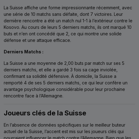
La Suisse affiche une forme impressionnante récemment, avec
une série de 10 matchs sans défaite, dont 7 victoires. Leur
dernière rencontre a été un match nul 1-1 à l’extérieur contre le
Kosovo. Au cours de leurs 5 derniers matchs, ils ont marqué 10
buts et n’en ont concédé que 2, ce qui montre une solide
défense et une attaque efficace.
Derniers Matchs :
La Suisse a une moyenne de 2,00 buts par match sur ses 5
derniers matchs, et elle a gardé 3 fois sa cage inviolée,
confirmant sa solidité défensive. À domicile, la Suisse a
remporté 4 de ses 5 derniers matchs, ce qui leur confère un
avantage psychologique considérable pour leur prochaine
rencontre face à l’Allemagne.
Joueurs clés de la Suisse
En l’absence de données spécifiques sur le meilleur buteur
actuel de la Suisse, l’accent est mis sur les joueurs clés qui
pourraient influencer le match contre l’Allemagne. Bien que les