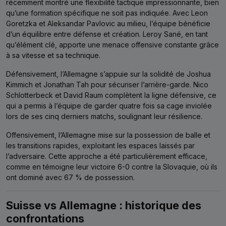
récemment montré une flexibilité tactique impressionnante, bien
qu’une formation spécifique ne soit pas indiquée. Avec Leon
Goretzka et Aleksandar Pavlovic au milieu, l’équipe bénéficie
d’un équilibre entre défense et création. Leroy Sané, en tant
qu’élément clé, apporte une menace offensive constante grâce
à sa vitesse et sa technique.
Défensivement, l’Allemagne s’appuie sur la solidité de Joshua
Kimmich et Jonathan Tah pour sécuriser l’arrière-garde. Nico
Schlotterbeck et David Raum complètent la ligne défensive, ce
qui a permis à l’équipe de garder quatre fois sa cage inviolée
lors de ses cinq derniers matchs, soulignant leur résilience.
Offensivement, l’Allemagne mise sur la possession de balle et
les transitions rapides, exploitant les espaces laissés par
l’adversaire. Cette approche a été particulièrement efficace,
comme en témoigne leur victoire 6-0 contre la Slovaquie, où ils
ont dominé avec 67 % de possession.
Suisse vs Allemagne : historique des
confrontations