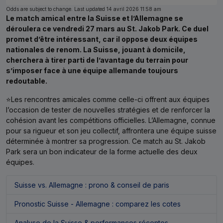
Odds are subject to change. Last updated
14 avril 2026 11:58 am
Le match amical entre la Suisse et l’Allemagne se
déroulera ce vendredi 27 mars au St. Jakob Park. Ce duel
promet d’être intéressant, car il oppose deux équipes
nationales de renom. La Suisse, jouant à domicile,
cherchera à tirer parti de l’avantage du terrain pour
s’imposer face à une équipe allemande toujours
redoutable.
⭐Les rencontres amicales comme celle-ci offrent aux équipes
l’occasion de tester de nouvelles stratégies et de renforcer la
cohésion avant les compétitions officielles. L’Allemagne, connue
pour sa rigueur et son jeu collectif, affrontera une équipe suisse
déterminée à montrer sa progression. Ce match au St. Jakob
Park sera un bon indicateur de la forme actuelle des deux
équipes.
Suisse vs. Allemagne : prono & conseil de paris
Pronostic Suisse - Allemagne : comparez les cotes
Analyse de la Suisse & performances récentes