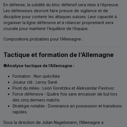
En défense, la solidité du bloc défensif sera mise à l’épreuve.
Les défenseurs devront faire preuve de vigilance et de
discipline pour contenir les attaques suisses. Leur capacité à
organiser la ligne défensive et à relancer proprement sera
cruciale pour maintenir l’équilibre de l’équipe.
Compositions probables pour l’Allemagne :
Tactique et formation de l’Allemagne
⚽Analyse tactique de l’Allemagne :
Formation : Non spécifiée
Joueur clé : Leroy Sané
Pivot du milieu : Leon Goretzka et Aleksandar Pavlovic
Force défensive : Quatre fois sans encaisser de but lors
des cinq derniers matchs
Stratégie notable : Dominance en possession et transitions
rapides.
Sous la direction de Julian Nagelsmann, l’Allemagne a