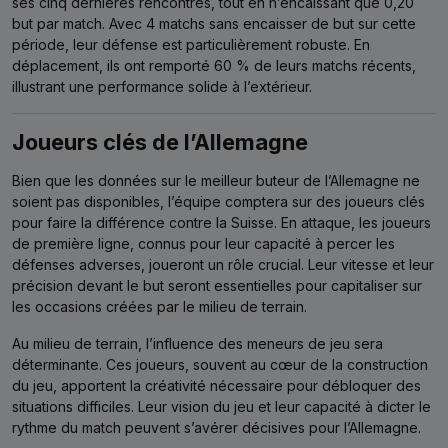
ses cinq dernières rencontres, tout en n’encaissant que 0,20
but par match. Avec 4 matchs sans encaisser de but sur cette
période, leur défense est particulièrement robuste. En
déplacement, ils ont remporté 60 % de leurs matchs récents,
illustrant une performance solide à l’extérieur.
Joueurs clés de l’Allemagne
Bien que les données sur le meilleur buteur de l’Allemagne ne
soient pas disponibles, l’équipe comptera sur des joueurs clés
pour faire la différence contre la Suisse. En attaque, les joueurs
de première ligne, connus pour leur capacité à percer les
défenses adverses, joueront un rôle crucial. Leur vitesse et leur
précision devant le but seront essentielles pour capitaliser sur
les occasions créées par le milieu de terrain.
Au milieu de terrain, l’influence des meneurs de jeu sera
déterminante. Ces joueurs, souvent au cœur de la construction
du jeu, apportent la créativité nécessaire pour débloquer des
situations difficiles. Leur vision du jeu et leur capacité à dicter le
rythme du match peuvent s’avérer décisives pour l’Allemagne.