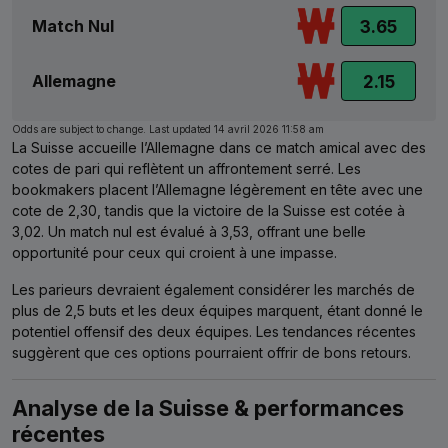
Match Nul
3.65
Allemagne
2.15
Odds are subject to change. Last updated
14 avril 2026 11:58 am
La Suisse accueille l’Allemagne dans ce match amical avec des
cotes de pari qui reflètent un affrontement serré. Les
bookmakers placent l’Allemagne légèrement en tête avec une
cote de 2,30, tandis que la victoire de la Suisse est cotée à
3,02. Un match nul est évalué à 3,53, offrant une belle
opportunité pour ceux qui croient à une impasse.
Les parieurs devraient également considérer les marchés de
plus de 2,5 buts et les deux équipes marquent, étant donné le
potentiel offensif des deux équipes. Les tendances récentes
suggèrent que ces options pourraient offrir de bons retours.
Analyse de la Suisse & performances
récentes