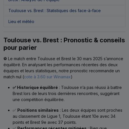
Toulouse vs. Brest : Statistiques des face-à-face
Lieu et météo
Toulouse vs. Brest : Pronostic & conseils
pour parier
⚽ Le match entre Toulouse et Brest le 30 mars 2025 s’annonce
équilibré. En analysant les performances récentes des deux
équipes et leurs statistiques, notre pronostic recommande un
match nul (
cote à 3.60 sur Winamax
)
✅ Historique équilibré
: Toulouse n’a pas réussi à battre
Brest lors de leurs trois dernières rencontres, suggérant
une compétition équilibrée.
✅
Positions similaires
: Les deux équipes sont proches
au classement de Ligue 1, Toulouse étant 10e avec 34
points et Brest 9e avec 37 points.
✅
Performances récentes mitigées
: Bien que