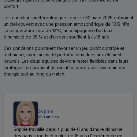
confort.
Les conditions météorologiques pour le 30 mars 2025 prévoient
un ciel couvert avec une pression atmosphérique de 1019 hPa.
La température sera de 12°C, accompagnée d’un taux
d’humidité de 35 % et d’un vent soufflant à 4,48 m/s.
Ces conditions pourraient favoriser un jeu plutôt contrôlé et
technique, avec moins de perturbations dues aux éléments
naturels. Les deux équipes devront rester flexibles dans leurs
stratégies, en profitant du climat tempéré pour maintenir leur
énergie tout au long du match.
Sophie
958 articles
Sophie travaille depuis plus de 6 ans dans le domaine
des paris sportifs et a plus de 15 ans d'expérience en