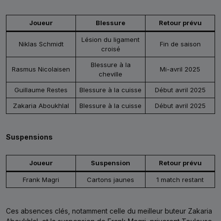
Joueur
Blessure
Retour prévu
Lésion du ligament
Niklas Schmidt
Fin de saison
croisé
Blessure à la
Rasmus Nicolaisen
Mi-avril 2025
cheville
Guillaume Restes
Blessure à la cuisse
Début avril 2025
Zakaria Aboukhlal
Blessure à la cuisse
Début avril 2025
Suspensions
Joueur
Suspension
Retour prévu
Frank Magri
Cartons jaunes
1 match restant
Ces absences clés, notamment celle du meilleur buteur Zakaria