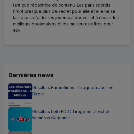
tant que rédactrice de contenu. Les paris sportifs
n'ont presque plus de secret pour elle et elle ne se
lasse pas d'aider les joueurs à trouver et à choisir les
meilleurs bookmakers et les meilleures offres pour
eux.
Dernières news
Résultats Euromillions : Tirage du Jour en
Direct
Résultats Loto FDJ : Tirage en Direct et
Numéros Gagnants