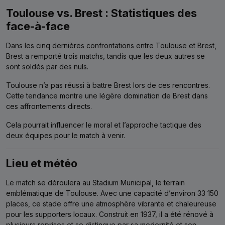
Toulouse vs. Brest : Statistiques des
face-à-face
Dans les cinq dernières confrontations entre Toulouse et Brest,
Brest a remporté trois matchs, tandis que les deux autres se
sont soldés par des nuls.
Toulouse n’a pas réussi à battre Brest lors de ces rencontres.
Cette tendance montre une légère domination de Brest dans
ces affrontements directs.
Cela pourrait influencer le moral et l’approche tactique des
deux équipes pour le match à venir.
Lieu et météo
Le match se déroulera au Stadium Municipal, le terrain
emblématique de Toulouse. Avec une capacité d’environ 33 150
places, ce stade offre une atmosphère vibrante et chaleureuse
pour les supporters locaux. Construit en 1937, il a été rénové à
plusieurs reprises et se distingue par sa modernité et son