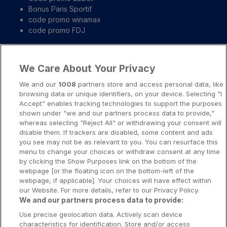
Bonus Paris Sportif
code promo winamax
code promo FDJ
Liens importants
We Care About Your Privacy
A propos
We and our
1008
partners store and access personal data, like
browsing data or unique identifiers, on your device. Selecting "I
Notice légale
Accept" enables tracking technologies to support the purposes
shown under "we and our partners process data to provide,"
Presse-Recrutement-Partenariat
whereas selecting "Reject All" or withdrawing your consent will
Politique de confidentialité
disable them. If trackers are disabled, some content and ads
you see may not be as relevant to you. You can resurface this
Politique de Cookies
menu to change your choices or withdraw consent at any time
by clicking the Show Purposes link on the bottom of the
Prévenir la dépendance aux jeux d’argent
webpage [or the floating icon on the bottom-left of the
Nos rédacteurs
webpage, if applicable]. Your choices will have effect within
our Website. For more details, refer to our Privacy Policy.
We and our partners process data to provide:
Use precise geolocation data. Actively scan device
characteristics for identification. Store and/or access