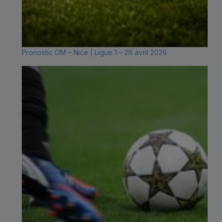
Pronostic OM – Nice | Ligue 1 – 26 avril 2026