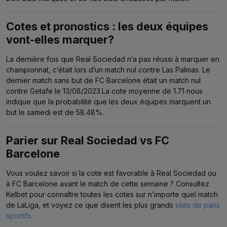
Cotes et pronostics : les deux équipes
vont-elles marquer?
La dernière fois que Real Sociedad n’a pas réussi à marquer en
championnat, c’était lors d’un match nul contre Las Palmas. Le
dernier match sans but de FC Barcelone était un match nul
contre Getafe le 13/08/2023.La cote moyenne de 1.71 nous
indique que la probabilité que les deux équipes marquent un
but le samedi est de 58.48%.
Parier sur Real Sociedad vs FC
Barcelone
Vous voulez savoir si la cote est favorable à Real Sociedad ou
à FC Barcelone avant le match de cette semaine ? Consultez
Kelbet pour connaître toutes les cotes sur n’importe quel match
de LaLiga, et voyez ce que disent les plus grands
sites de paris
sportifs
.