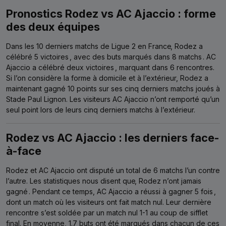
Pronostics Rodez vs AC Ajaccio : forme
des deux équipes
Dans les 10 derniers matchs de Ligue 2 en France
, Rodez a
célébré 5 victoires
, avec des buts marqués dans 8 matchs
. AC
Ajaccio a célébré deux victoires
, marquant dans 6 rencontres.
Si l’on considère la forme à domicile et à l’extérieur, Rodez a
maintenant gagné 10 points sur ses cinq derniers matchs joués à
Stade Paul Lignon. Les visiteurs AC Ajaccio n’ont remporté qu’un
seul point lors de leurs cinq derniers matchs à l’extérieur.
Rodez vs AC Ajaccio : les derniers face-
à-face
Rodez et AC Ajaccio ont disputé un total de 6 matchs l’un contre
l’autre. Les statistiques nous disent que
, Rodez n’ont jamais
gagné
. Pendant ce temps, AC Ajaccio a réussi à gagner 5 fois
,
dont un match où les visiteurs ont fait match nul.
Leur dernière
rencontre s’est soldée par un match nul 1-1 au coup de sifflet
final. En moyenne, 1.7 buts ont été marqués dans chacun de ces