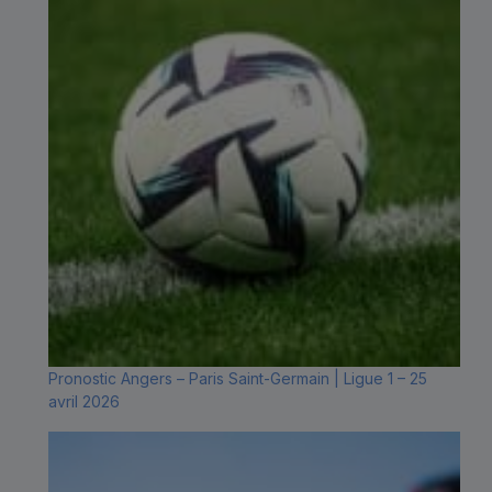
Pronostic Angers – Paris Saint-Germain | Ligue 1 – 25
avril 2026