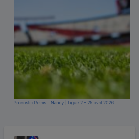
Pronostic Reims – Nancy | Ligue 2 – 25 avril 2026