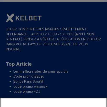
JOUER COMPORTE DES RISQUES : ENDETTEMENT,
DÉPENDANCE… APPELLEZ LE 09.74.75.13.13 (APPEL NON
SURTAXÉ) PENSEZ À VÉRIFIER LA LÉGISLATION EN VIGUEUR
DANS VOTRE PAYS DE RÉSIDENCE AVANT DE VOUS
INSCRIRE.
Top Article
Les meilleurs sites de paris sportifs
Code promo ZEbet
Bonus Paris Sportif
code promo winamax
code promo FDJ
Liens importants