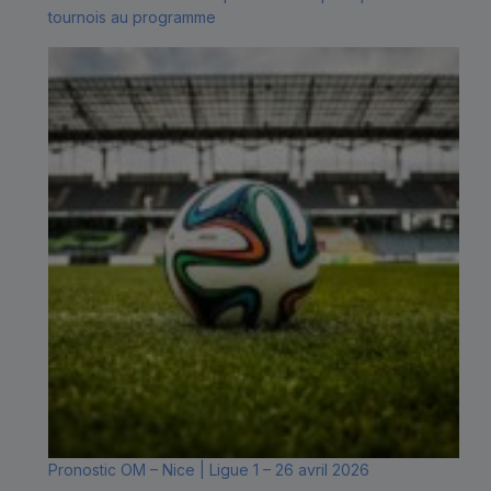
tournois au programme
Pronostic OM – Nice | Ligue 1 – 26 avril 2026