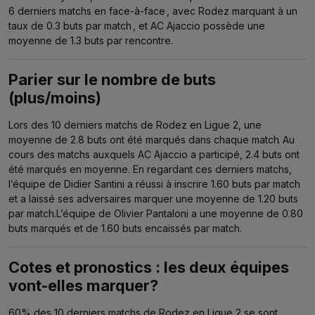
6 derniers matchs en face-à-face
, avec Rodez marquant à un
taux de 0.3 buts par match
, et AC Ajaccio possède une
moyenne de 1.3 buts par rencontre.
Parier sur le nombre de buts
(plus/moins)
Lors des 10 derniers matchs de Rodez en Ligue 2, une
moyenne de 2.8 buts ont été marqués dans chaque match
. Au
cours des matchs auxquels AC Ajaccio a participé, 2.4 buts ont
été marqués en moyenne.
En regardant ces derniers matchs,
l’équipe de Didier Santini a réussi à inscrire 1.60 buts par match
et a laissé ses adversaires marquer une moyenne de 1.20 buts
par match.L’équipe de Olivier Pantaloni a une moyenne de 0.80
buts marqués et de 1.60 buts encaissés par match.
Cotes et pronostics : les deux équipes
vont-elles marquer?
60% des 10 derniers matchs de Rodez en Ligue 2 se sont