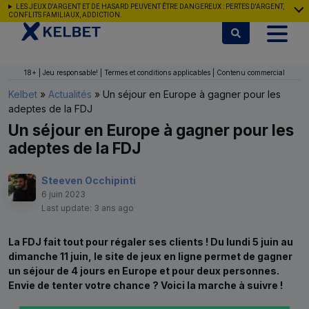
Aller au contenu
LES JEUX D'ARGENT ET DE HASARD PEUVENT ÊTRE DANGEREUX : PERTES D'ARGENT,
CONFLITS FAMILIAUX, ADDICTION.
18+ | Jeu responsable! | Termes et conditions applicables | Contenu commercial
Kelbet
»
Actualités
»
Un séjour en Europe à gagner pour les
adeptes de la FDJ
Un séjour en Europe à gagner pour les
adeptes de la FDJ
Steeven Occhipinti
6 juin 2023
Last update: 3 ans ago
La FDJ fait tout pour régaler ses clients ! Du lundi 5 juin au
dimanche 11 juin, le site de jeux en ligne permet de gagner
un séjour de 4 jours en Europe et pour deux personnes.
Envie de tenter votre chance ? Voici la marche à suivre !