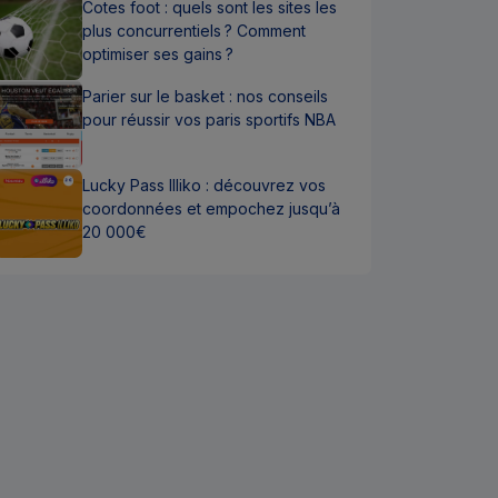
Cotes foot : quels sont les sites les
plus concurrentiels ? Comment
optimiser ses gains ?
Parier sur le basket : nos conseils
pour réussir vos paris sportifs NBA
Lucky Pass Illiko : découvrez vos
coordonnées et empochez jusqu’à
20 000€