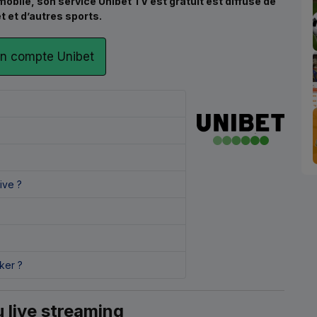
obile, son service Unibet TV est gratuit est diffuse de
 et d’autres sports.
un compte Unibet
ive ?
ker ?
u live streaming