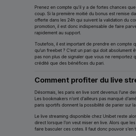
Prenez en compte qu’il y a de fortes chances que 
coup. Si la première moitié du bonus est remise dans
offerte dans les 24h qui suivent la validation du c
promotion, il est donc indispensable de faire parv
rapidement au support.
Toutefois, il est important de prendre en compte qu
qu’un freebet ? C’est un pari qui doit absolument ê
pas non plus de signaler que vous ne remportez qu
crédité que des bénéfices du pari.
Comment profiter du live str
Désormais, les paris en live sont devenus l’une des
Les bookmakers n’ont d’ailleurs pas manqué d’amél
paris sportifs donnent la possibilité de parier sur 
Le live streaming disponible chez Unibet reste alor
direct lorsque l’on veut miser en live. Alors que le
faire basculer ces cotes. Il faut donc pouvoir s’