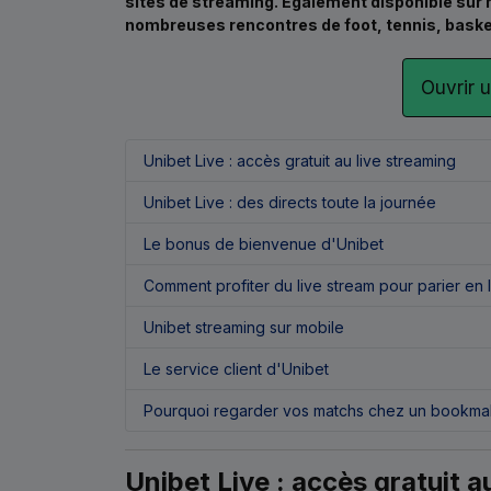
sites de streaming. Egalement disponible sur m
nombreuses rencontres de foot, tennis, basket
Ouvrir 
Unibet Live : accès gratuit au live streaming
Unibet Live : des directs toute la journée
Le bonus de bienvenue d'Unibet
Comment profiter du live stream pour parier en l
Unibet streaming sur mobile
Le service client d'Unibet
Pourquoi regarder vos matchs chez un bookma
Unibet Live : accès gratuit a