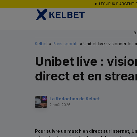
Aller au contenu
LES JEUX D'ARGENT 
18
Kelbet
»
Paris sportifs
»
Unibet live : visionner les
Unibet live : vis
direct et en stre
La Rédaction de Kelbet
2 août 2026
Pour suivre un match en direct sur Internet, Un