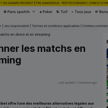
ET DE HASARD PEUVENT ÊTRE DANGEREUX : PERTES D'ARGENT, CONFLITS FAM
⚽ Paris sportifs
♣ Poker
🏇 Turf
⭐ Tous jeux
💸 Bonu
+ | Jeu responsable! | Termes et conditions applicables | Contenu commerc
 matchs en direct et en streaming
ionner les matchs en
aming
Last update: 1 semaine ago
ibet offre l’une des meilleures alternatives légales aux