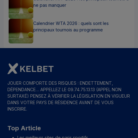
ne pas manquer
Calendrier WTA 2026 : quels sont les
principaux tournois au programme
JOUER COMPORTE DES RISQUES : ENDETTEMENT,
DÉPENDANCE… APPELLEZ LE 09.74.75.13.13 (APPEL NON
SURTAXÉ) PENSEZ À VÉRIFIER LA LÉGISLATION EN VIGUEUR
DANS VOTRE PAYS DE RÉSIDENCE AVANT DE VOUS
INSCRIRE.
Top Article
Les meilleurs sites de paris sportifs