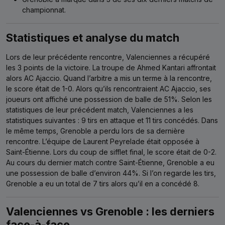
championnat.
Statistiques et analyse du match
Lors de leur précédente rencontre, Valenciennes a récupéré
les 3 points de la victoire. La troupe de Ahmed Kantari affrontait
alors AC Ajaccio. Quand l’arbitre a mis un terme à la rencontre,
le score était de 1-0. Alors qu’ils rencontraient AC Ajaccio, ses
joueurs ont affiché une possession de balle de 51%. Selon les
statistiques de leur précédent match, Valenciennes a les
statistiques suivantes : 9 tirs en attaque et 11 tirs concédés. Dans
le même temps, Grenoble a perdu lors de sa dernière
rencontre. L’équipe de Laurent Peyrelade était opposée à
Saint-Étienne. Lors du coup de sifflet final, le score était de 0-2.
Au cours du dernier match contre Saint-Étienne, Grenoble a eu
une possession de balle d’environ 44%. Si l’on regarde les tirs,
Grenoble a eu un total de 7 tirs alors qu’il en a concédé 8.
Valenciennes vs Grenoble : les derniers
face-à-face