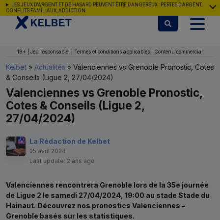
Aller au contenu
LES JEUX D'ARGENT ET DE HASARD PEUVENT ÊTRE DANGEREUX : PERTES D'ARGENT,
CONFLITS FAMILIAUX, ADDICTION.
18+ | Jeu responsable! | Termes et conditions applicables | Contenu commercial
Kelbet
»
Actualités
»
Valenciennes vs Grenoble Pronostic, Cotes
& Conseils (Ligue 2, 27/04/2024)
Valenciennes vs Grenoble Pronostic,
Cotes & Conseils (Ligue 2,
27/04/2024)
La Rédaction de Kelbet
25 avril 2024
Last update: 2 ans ago
Valenciennes rencontrera Grenoble lors de la 35e journée
de Ligue 2 le samedi 27/04/2024, 19:00 au stade Stade du
Hainaut. Découvrez nos pronostics Valenciennes –
Grenoble basés sur les statistiques.