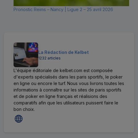
Pronostic Reims – Nancy | Ligue 2 – 25 avril 2026
La Rédaction de Kelbet
1232 articles
L'équipe éditoriale de kelbet.com est composée
d'experts spécialisés dans les paris sportifs, le poker
en ligne ou encore le turf. Nous vous livrons toutes les
informations à connaître sur les sites de paris sportifs
et de poker en ligne français et réalisions des
comparatifs afin que les utilisateurs puissent faire le
bon choix.