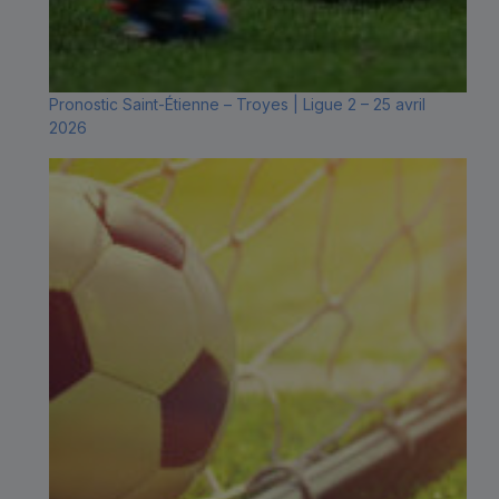
Pronostic Saint-Étienne – Troyes | Ligue 2 – 25 avril
2026