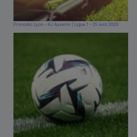
Pronostic Lyon – AJ Auxerre | Ligue 1 – 25 avril 2026