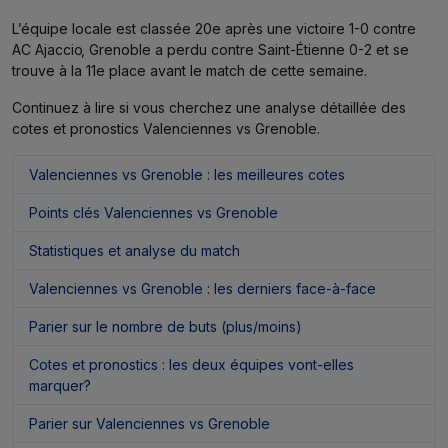
L’équipe locale est classée 20e après une victoire 1-0 contre
AC Ajaccio
, Grenoble a perdu contre Saint-Étienne 0-2 et se
trouve à la 11e place avant le match de cette semaine.
Continuez à lire si vous cherchez une analyse détaillée des
cotes et pronostics Valenciennes vs Grenoble.
Valenciennes vs Grenoble : les meilleures cotes
Points clés Valenciennes vs Grenoble
Statistiques et analyse du match
Valenciennes vs Grenoble : les derniers face-à-face
Parier sur le nombre de buts (plus/moins)
Cotes et pronostics : les deux équipes vont-elles
marquer?
Parier sur Valenciennes vs Grenoble