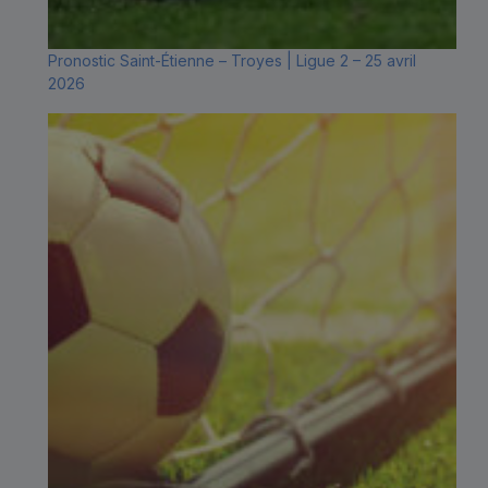
Pronostic Saint-Étienne – Troyes | Ligue 2 – 25 avril
2026