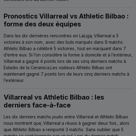
Pronostics Villarreal vs Athletic Bilbao :
forme des deux équipes
Dans les dix dernières rencontres en LaLiga
, Villarreal a 3
victoires à son nom
, avec des buts marqués dans 9 matchs
.
Athletic Bilbao a célébré 5 victoires
, tout en marquant dans 7
d’entre eux.
Si l’on considère la forme à domicile et à l’extérieur,
Villarreal a gagné 4 points lors de ses cinq derniers matchs à
Estadio de la Ceramica.Les visiteurs Athletic Bilbao ont
maintenant gagné 7 points lors de leurs cinq derniers matchs à
l’extérieur.
Villarreal vs Athletic Bilbao : les
derniers face-à-face
Les dix derniers matchs joués entre Villarreal et Athletic Bilbao
nous montrent que
, Villarreal a réussi à gagner deux fois
, alors
que Athletic Bilbao a remporté 3 matchs
. Sans oublier que 5
matchs se sont terminés par un nul.
Lors du dernier match,