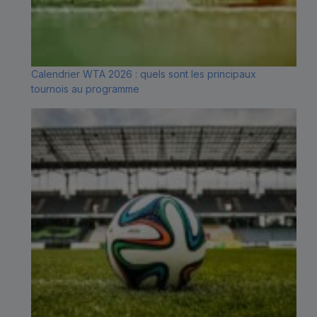
Calendrier WTA 2026 : quels sont les principaux
tournois au programme