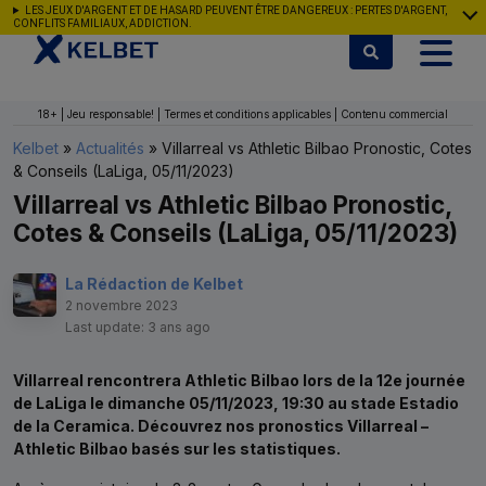
Aller au contenu
LES JEUX D'ARGENT ET DE HASARD PEUVENT ÊTRE DANGEREUX : PERTES D'ARGENT,
CONFLITS FAMILIAUX, ADDICTION.
18+ | Jeu responsable! | Termes et conditions applicables | Contenu commercial
Kelbet
»
Actualités
»
Villarreal vs Athletic Bilbao Pronostic, Cotes
& Conseils (LaLiga, 05/11/2023)
Villarreal vs Athletic Bilbao Pronostic,
Cotes & Conseils (LaLiga, 05/11/2023)
La Rédaction de Kelbet
2 novembre 2023
Last update: 3 ans ago
Villarreal rencontrera Athletic Bilbao lors de la 12e journée
de LaLiga le dimanche 05/11/2023, 19:30 au stade Estadio
de la Ceramica. Découvrez nos pronostics Villarreal –
Athletic Bilbao basés sur les statistiques.