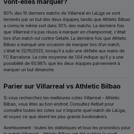
vont-elles marquer?
80% des 10 derniers matchs de Villarreal en LaLiga se sont
terminés par un but des deux équipes
, tandis que Athletic Bilbao
a connu le même sort dans 30% des matchs.
La dernière fois
que Villarreal n’a pas réussi à marquer en championnat, c’était
lors d’un match nul contre Getafe. La dernière fois que Athletic
Bilbao a manqué une occasion de marquer lors d’un match,
c’était le 22/10/2023, lorsqu’il a subi une défaite aux mains de
FC Barcelone. La cote moyenne de 1.64 indique qu’il y a une
possibilité de 60.98% que les deux équipes parviennent à
marquer un but dimanche.
Parier sur Villarreal vs Athletic Bilbao
Si vous recherchez les meilleures cotes Villarreal – Athletic
Bilbao, vous êtes au bon endroit. Consultez Kelbet pour
connaître toutes les cotes sur n’importe quel match de LaLiga,
et voyez ce que disent les plus grands bookmakers.
Avertissement : toutes les statistiques et tous les pronostics pour
le match Villarreal – Athletic Bilbao ont été publiés le jeudi,