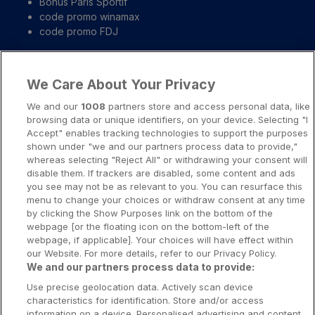
Bonus Paris Sportif
code promo winamax
code promo FDJ
Liens importants
We Care About Your Privacy
A propos
We and our
1008
partners store and access personal data, like
browsing data or unique identifiers, on your device. Selecting "I
Notice légale
Accept" enables tracking technologies to support the purposes
shown under "we and our partners process data to provide,"
Presse-Recrutement-Partenariat
whereas selecting "Reject All" or withdrawing your consent will
Politique de confidentialité
disable them. If trackers are disabled, some content and ads
you see may not be as relevant to you. You can resurface this
Politique de Cookies
menu to change your choices or withdraw consent at any time
by clicking the Show Purposes link on the bottom of the
Prévenir la dépendance aux jeux d’argent
webpage [or the floating icon on the bottom-left of the
Nos rédacteurs
webpage, if applicable]. Your choices will have effect within
our Website. For more details, refer to our Privacy Policy.
We and our partners process data to provide:
Use precise geolocation data. Actively scan device
characteristics for identification. Store and/or access
information on a device. Personalised advertising and content,