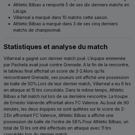
Athletic Bilbao a remporté 5 de ses dix derniers matchs en
LaLiga.
Villarreal a marqué dans 10 matchs cette saison.
Athletic Bilbao a marqué dans 3 de ses cinq derniers
matchs de championnat.
Statistiques et analyse du match
Villarreal a gagné son dernier match joué. L’équipe emmenée
par Pacheta avait joué contre Grenade. A la fin de la rencontre,
le tableau final affichait un score de 3-2.Alors qu’ils
rencontraient Grenade, ses joueurs ont affiché une possession
de balle de 50%.Lors de leur dernier match, Villarreal a eu 6 tirs
en attaque et 15 tirs concédés. Dans le même temps, Athletic
Bilbao a fait match nul lors de sa dernière rencontre. La troupe
de Ernesto Valverde affrontait alors FC Valence. Au bout de 90
minutes, les deux équipes se sont quittées sur le score de 2-
2.En affrontant FC Valence, Athletic Bilbao a affiché une
possession de balle de l’ordre de 58%.Pour Athletic Bilbao, un
total de 13 tirs ont été effectués en attaque avec 11 tirs
concédés lors du dernier match.