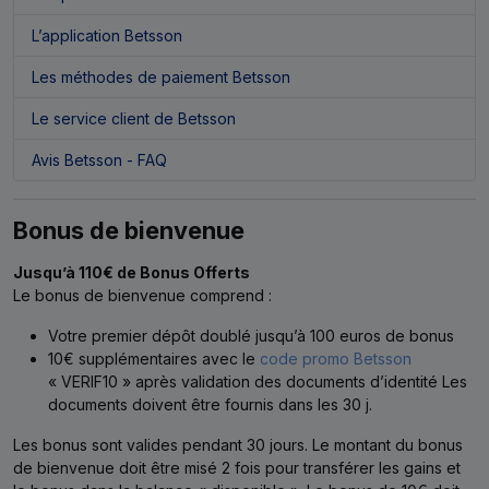
L’application Betsson
Les méthodes de paiement Betsson
Le service client de Betsson
Avis Betsson - FAQ
Bonus de bienvenue
Jusqu’à 110€ de Bonus Offerts
Le bonus de bienvenue comprend :
Votre premier dépôt doublé jusqu’à 100 euros de bonus
10€ supplémentaires avec le
code promo Betsson
« VERIF10 » après validation des documents d’identité Les
documents doivent être fournis dans les 30 j.
Les bonus sont valides pendant 30 jours. Le montant du bonus
de bienvenue doit être misé 2 fois pour transférer les gains et