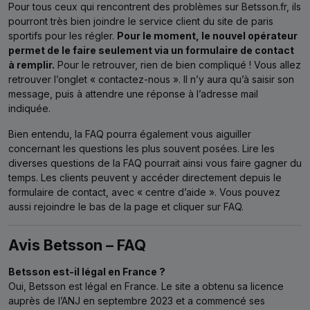
Pour tous ceux qui rencontrent des problèmes sur Betsson.fr, ils
pourront très bien joindre le service client du site de paris
sportifs pour les régler.
Pour le moment, le nouvel opérateur
permet de le faire seulement via un formulaire de contact
à remplir.
Pour le retrouver, rien de bien compliqué ! Vous allez
retrouver l’onglet « contactez-nous ». Il n’y aura qu’à saisir son
message, puis à attendre une réponse à l’adresse mail
indiquée.
Bien entendu, la FAQ pourra également vous aiguiller
concernant les questions les plus souvent posées. Lire les
diverses questions de la FAQ pourrait ainsi vous faire gagner du
temps. Les clients peuvent y accéder directement depuis le
formulaire de contact, avec « centre d’aide ». Vous pouvez
aussi rejoindre le bas de la page et cliquer sur FAQ.
Avis Betsson – FAQ
Betsson est-il légal en France ?
Oui, Betsson est légal en France. Le site a obtenu sa licence
auprès de l’ANJ en septembre 2023 et a commencé ses