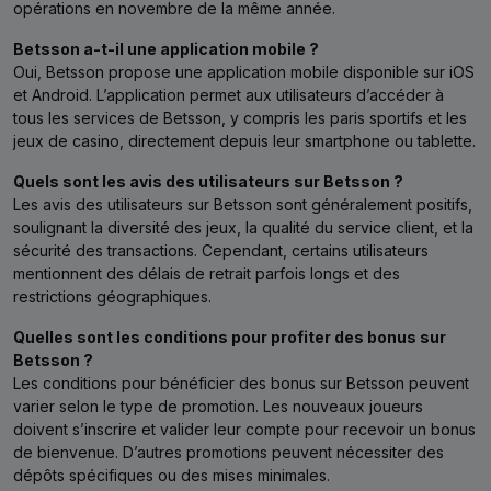
opérations en novembre de la même année.
Betsson a-t-il une application mobile ?
Oui, Betsson propose une application mobile disponible sur iOS
et Android. L’application permet aux utilisateurs d’accéder à
tous les services de Betsson, y compris les paris sportifs et les
jeux de casino, directement depuis leur smartphone ou tablette.
Quels sont les avis des utilisateurs sur Betsson ?
Les avis des utilisateurs sur Betsson sont généralement positifs,
soulignant la diversité des jeux, la qualité du service client, et la
sécurité des transactions. Cependant, certains utilisateurs
mentionnent des délais de retrait parfois longs et des
restrictions géographiques.
Quelles sont les conditions pour profiter des bonus sur
Betsson ?
Les conditions pour bénéficier des bonus sur Betsson peuvent
varier selon le type de promotion. Les nouveaux joueurs
doivent s’inscrire et valider leur compte pour recevoir un bonus
de bienvenue. D’autres promotions peuvent nécessiter des
dépôts spécifiques ou des mises minimales.