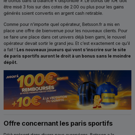
le bonus dans la balance « disponible ». Le bonus de 10€ doit
être misé 3 fois sur des cotes de 2.00 ou plus pour les gains
générés soient convertis en argent cash retirable.
Comme pour n’importe quel opérateur, Betsson.fr a mis en
place une offre de bienvenue pour les nouveaux clients. Pour
se faire une place dans cet univers déjà bien garni, le nouvel
opérateur devait sortir le grand jeu. Et c’est exactement ce qu’il
a fait !
Les nouveaux joueurs qui vont s’inscrire sur le site
de paris sportifs auront le droit à un bonus sans le moindre
dépôt.
Offre concernant les paris sportifs
Déjà présent dans divers pays européens, Betsson a la