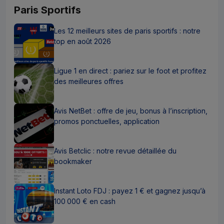
Paris Sportifs
Les 12 meilleurs sites de paris sportifs : notre
top en août 2026
Ligue 1 en direct : pariez sur le foot et profitez
des meilleures offres
Avis NetBet : offre de jeu, bonus à l’inscription,
promos ponctuelles, application
Avis Betclic : notre revue détaillée du
bookmaker
Instant Loto FDJ : payez 1 € et gagnez jusqu’à
100 000 € en cash