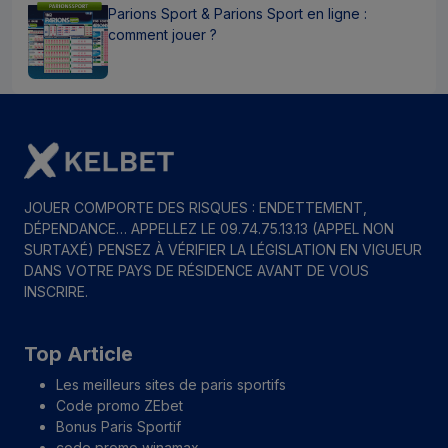
Parions Sport & Parions Sport en ligne :
comment jouer ?
JOUER COMPORTE DES RISQUES : ENDETTEMENT,
DÉPENDANCE… APPELLEZ LE 09.74.75.13.13 (APPEL NON
SURTAXÉ) PENSEZ À VÉRIFIER LA LÉGISLATION EN VIGUEUR
DANS VOTRE PAYS DE RÉSIDENCE AVANT DE VOUS
INSCRIRE.
Top Article
Les meilleurs sites de paris sportifs
Code promo ZEbet
Bonus Paris Sportif
code promo winamax