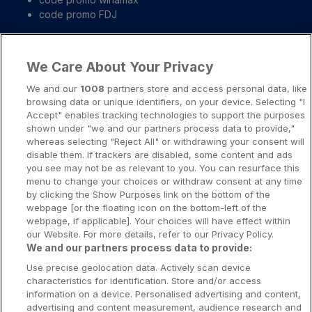
code promo FDJ
Liens importants
We Care About Your Privacy
A propos
We and our
1008
partners store and access personal data, like
browsing data or unique identifiers, on your device. Selecting "I
Notice légale
Accept" enables tracking technologies to support the purposes
shown under "we and our partners process data to provide,"
Presse-Recrutement-Partenariat
whereas selecting "Reject All" or withdrawing your consent will
Politique de confidentialité
disable them. If trackers are disabled, some content and ads
you see may not be as relevant to you. You can resurface this
Politique de Cookies
menu to change your choices or withdraw consent at any time
by clicking the Show Purposes link on the bottom of the
Prévenir la dépendance aux jeux d’argent
webpage [or the floating icon on the bottom-left of the
Nos rédacteurs
webpage, if applicable]. Your choices will have effect within
our Website. For more details, refer to our Privacy Policy.
We and our partners process data to provide:
Use precise geolocation data. Actively scan device
characteristics for identification. Store and/or access
information on a device. Personalised advertising and content,
Les jeux d’argent et de hasard sont resérvés aux personnes majeures
advertising and content measurement, audience research and