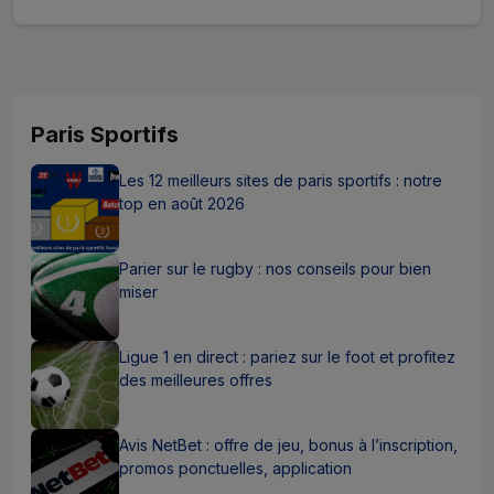
Paris Sportifs
Les 12 meilleurs sites de paris sportifs : notre
top en août 2026
Parier sur le rugby : nos conseils pour bien
miser
Ligue 1 en direct : pariez sur le foot et profitez
des meilleures offres
Avis NetBet : offre de jeu, bonus à l’inscription,
promos ponctuelles, application