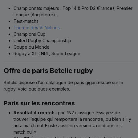
Championnats majeurs : Top 14 & Pro D2 (France), Premier
League (Angleterre)…
Test-matchs
Tournoi des VI Nations
Champions Cup
United Rugby Championship
Coupe du Monde
Rugby à XIII : NRL, Super League
Offre de paris Betclic rugby
Betclic dispose d’un catalogue de paris gigantesque sur le
rugby. Voici quelques exemples.
Paris sur les rencontres
Résultat du match :
pari 1N2 classique. Essayez de
trouver l’équipe qui remportera la rencontre, ou bien s’il y
aura match nul. Existe aussi en version « remboursé si
match nul »