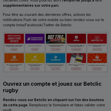
certaines cotes. Vous pourrez alors
remporter jusqu’à 15%
supplémentaires sur votre pari.
Pour être au courant des dernières offres, activez les
notifications Push de votre mobile ou bien rendez-vous sur le
compte Insta/Facebook/Twitter de Betclic.
Ouvrez un compte et jouez sur Betclic
rugby
Rendez-vous sur Betclic en cliquant sur l’un des boutons
de cette page
. Remplissez le formulaire et faites valider votre
profil.