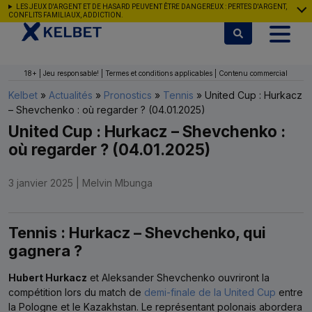
Aller au contenu
LES JEUX D'ARGENT ET DE HASARD PEUVENT ÊTRE DANGEREUX : PERTES D'ARGENT,
CONFLITS FAMILIAUX, ADDICTION.
18+ | Jeu responsable! | Termes et conditions applicables | Contenu commercial
Kelbet
»
Actualités
»
Pronostics
»
Tennis
»
United Cup : Hurkacz
– Shevchenko : où regarder ? (04.01.2025)
United Cup : Hurkacz – Shevchenko :
où regarder ? (04.01.2025)
3 janvier 2025
|
Melvin Mbunga
Tennis : Hurkacz – Shevchenko, qui
gagnera ?
Hubert Hurkacz
et Aleksander Shevchenko ouvriront la
compétition lors du match de
demi-finale de la United Cup
entre
la Pologne et le Kazakhstan. Le représentant polonais abordera