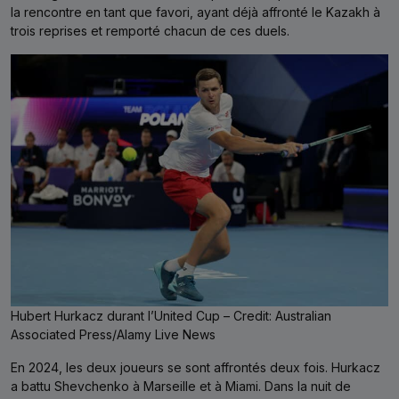
la rencontre en tant que favori, ayant déjà affronté le Kazakh à
trois reprises et remporté chacun de ces duels.
Hubert Hurkacz durant l’United Cup – Credit: Australian
Associated Press/Alamy Live News
En 2024, les deux joueurs se sont affrontés deux fois. Hurkacz
a battu Shevchenko à Marseille et à Miami. Dans la nuit de