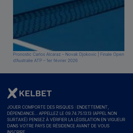
Pronostic Carlos Alcaraz – Novak Djokovic | Finale Open
d’Australie ATP – 1er février 2026
JOUER COMPORTE DES RISQUES : ENDETTEMENT,
DÉPENDANCE… APPELLEZ LE 09.74.75.13.13 (APPEL NON
SURTAXÉ) PENSEZ À VÉRIFIER LA LÉGISLATION EN VIGUEUR
DANS VOTRE PAYS DE RÉSIDENCE AVANT DE VOUS
INSCRIRE.