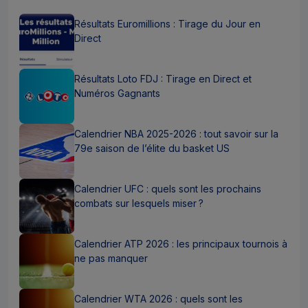
Résultats Euromillions : Tirage du Jour en
Direct
Résultats Loto FDJ : Tirage en Direct et
Numéros Gagnants
Calendrier NBA 2025-2026 : tout savoir sur la
79e saison de l’élite du basket US
Calendrier UFC : quels sont les prochains
combats sur lesquels miser ?
Calendrier ATP 2026 : les principaux tournois à
ne pas manquer
Calendrier WTA 2026 : quels sont les