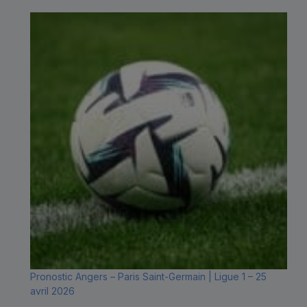
Pronostic Angers – Paris Saint-Germain | Ligue 1 – 25
avril 2026