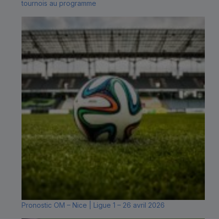
tournois au programme
Pronostic OM – Nice | Ligue 1 – 26 avril 2026