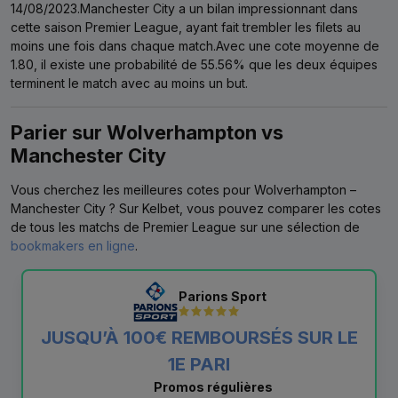
14/08/2023.Manchester City a un bilan impressionnant dans
cette saison Premier League, ayant fait trembler les filets au
moins une fois dans chaque match.Avec une cote moyenne de
1.80, il existe une probabilité de 55.56% que les deux équipes
terminent le match avec au moins un but.
Parier sur Wolverhampton vs
Manchester City
Vous cherchez les meilleures cotes pour Wolverhampton –
Manchester City ? Sur Kelbet, vous pouvez comparer les cotes
de tous les matchs de Premier League sur une sélection de
bookmakers en ligne
.
Parions Sport
JUSQU’À 100€ REMBOURSÉS SUR LE
1E PARI
Promos régulières