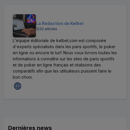
La Rédaction de Kelbet
1232 articles
L'équipe éditoriale de kelbet.com est composée
d'experts spécialisés dans les paris sportifs, le poker
en ligne ou encore le turf. Nous vous livrons toutes les
informations à connaître sur les sites de paris sportifs
et de poker en ligne français et réalisions des
comparatifs afin que les utilisateurs puissent faire le
bon choix.
Dernières news