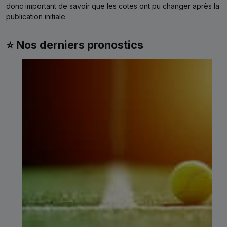
donc important de savoir que les cotes ont pu changer après la
publication initiale.
⭐ Nos derniers pronostics