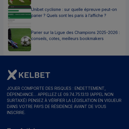
Unibet cyclisme : sur quelle épreuve peut-on
parier ? Quels sont les paris à l’affiche ?
Parier sur la Ligue des Champions 2025-2026 :
conseils, cotes, meilleurs bookmakers
JOUER COMPORTE DES RISQUES : ENDETTEMENT,
DÉPENDANCE… APPELLEZ LE 09.74.75.13.13 (APPEL NON
SURTAXÉ) PENSEZ À VÉRIFIER LA LÉGISLATION EN VIGUEUR
DANS VOTRE PAYS DE RÉSIDENCE AVANT DE VOUS
INSCRIRE.