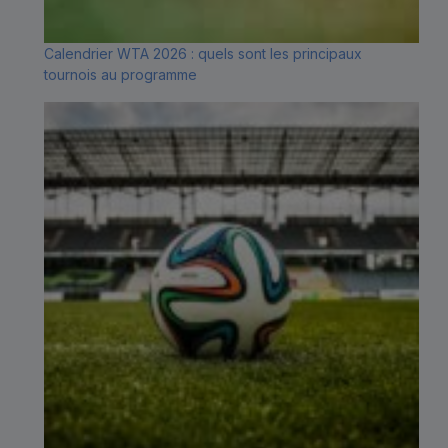
Calendrier WTA 2026 : quels sont les principaux
tournois au programme