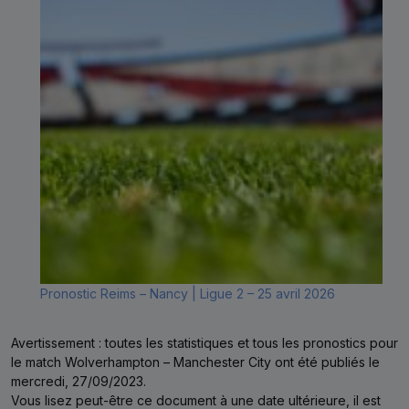
Pronostic Reims – Nancy | Ligue 2 – 25 avril 2026
Avertissement : toutes les statistiques et tous les pronostics pour
le match Wolverhampton – Manchester City ont été publiés le
mercredi, 27/09/2023.
Vous lisez peut-être ce document à une date ultérieure, il est