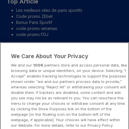
Top Article
Les meilleurs sites de paris sportifs
Code promo ZEbet
Bonus Paris Sportif
code promo winamax
code promo FDJ
Liens importants
We Care About Your Privacy
A propos
We and our
1006
partners store and access personal data, like
browsing data or unique identifiers, on your device. Selecting "I
Notice légale
Accept" enables tracking technologies to support the purposes
shown under "we and our partners process data to provide,"
Presse-Recrutement-Partenariat
whereas selecting "Reject All" or withdrawing your consent will
Politique de confidentialité
disable them. If trackers are disabled, some content and ads
you see may not be as relevant to you. You can resurface this
Politique de Cookies
menu to change your choices or withdraw consent at any time
by clicking the Show Purposes link on the bottom of the
Prévenir la dépendance aux jeux d’argent
webpage [or the floating icon on the bottom-left of the
Nos rédacteurs
webpage, if applicable]. Your choices will have effect within
our Website. For more details, refer to our Privacy Policy.