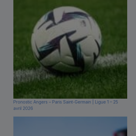
Pronostic Angers – Paris Saint-Germain | Ligue 1 – 25
avril 2026