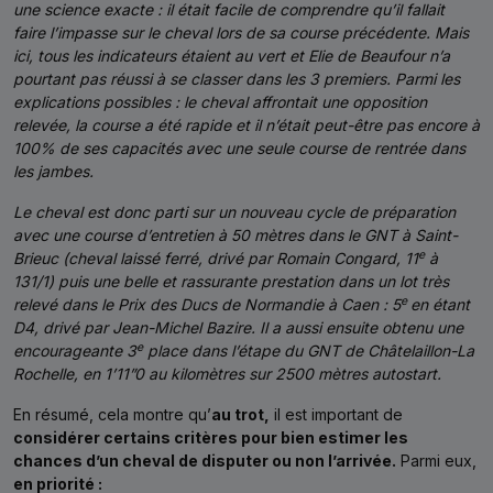
une science exacte : il était facile de comprendre qu’il fallait
faire l’impasse sur le cheval lors de sa course précédente. Mais
ici, tous les indicateurs étaient au vert et Elie de Beaufour n’a
pourtant pas réussi à se classer dans les 3 premiers. Parmi les
explications possibles : le cheval affrontait une opposition
relevée, la course a été rapide et il n’était peut-être pas encore à
100% de ses capacités avec une seule course de rentrée dans
les jambes.
Le cheval est donc parti sur un nouveau cycle de préparation
avec une course d’entretien à 50 mètres dans le GNT à Saint-
e
Brieuc (cheval laissé ferré, drivé par Romain Congard, 11
à
131/1) puis une belle et rassurante prestation dans un lot très
e
relevé dans le Prix des Ducs de Normandie à Caen : 5
en étant
D4, drivé par Jean-Michel Bazire. Il a aussi ensuite obtenu une
e
encourageante 3
place dans l’étape du GNT de Châtelaillon-La
Rochelle, en 1’11”0 au kilomètres sur 2500 mètres autostart.
En résumé, cela montre qu’
au trot,
il est important de
considérer certains critères pour bien estimer les
chances d’un cheval de disputer ou non l’arrivée.
Parmi eux,
en priorité :