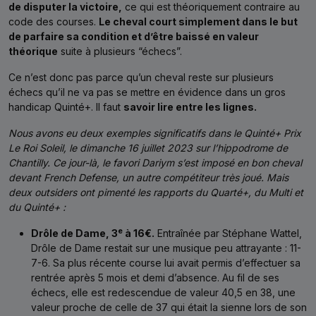
de disputer la victoire,
ce qui est théoriquement contraire au
code des courses.
Le cheval court simplement dans le but
de parfaire sa condition et d’être baissé en valeur
théorique
suite à plusieurs “échecs”.
Ce n’est donc pas parce qu’un cheval reste sur plusieurs
échecs qu’il ne va pas se mettre en évidence dans un gros
handicap Quinté+. Il faut
savoir lire entre les lignes.
Nous avons eu deux exemples significatifs dans le Quinté+ Prix
Le Roi Soleil, le dimanche 16 juillet 2023 sur l’hippodrome de
Chantilly. Ce jour-là, le favori Dariym s’est imposé en bon cheval
devant French Defense, un autre compétiteur très joué. Mais
deux outsiders ont pimenté les rapports du Quarté+, du Multi et
du Quinté+ :
e
Drôle de Dame, 3
à 16€.
Entraînée par Stéphane Wattel,
Drôle de Dame restait sur une musique peu attrayante : 11-
7-6. Sa plus récente course lui avait permis d’effectuer sa
rentrée après 5 mois et demi d’absence. Au fil de ses
échecs, elle est redescendue de valeur 40,5 en 38, une
valeur proche de celle de 37 qui était la sienne lors de son