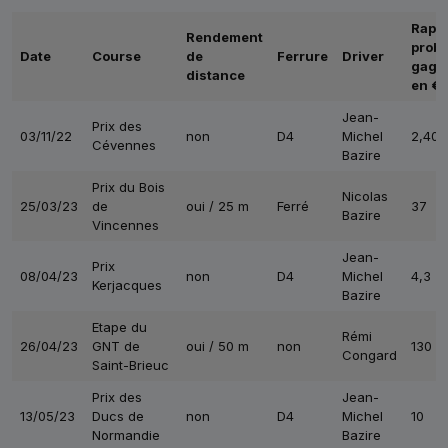
Rappo
Rendement
proba
Date
Course
de
Ferrure
Driver
gagn
distance
en €
Jean-
Prix des
03/11/22
non
D4
Michel
2,40
Cévennes
Bazire
Prix du Bois
Nicolas
25/03/23
de
oui / 25 m
Ferré
37
Bazire
Vincennes
Jean-
Prix
08/04/23
non
D4
Michel
4,3
Kerjacques
Bazire
Etape du
Rémi
26/04/23
GNT de
oui / 50 m
non
130
Congard
Saint-Brieuc
Prix des
Jean-
13/05/23
Ducs de
non
D4
Michel
10
Normandie
Bazire