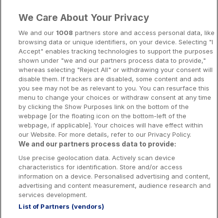
Liens importants
We Care About Your Privacy
A propos
We and our
1008
partners store and access personal data, like
browsing data or unique identifiers, on your device. Selecting "I
Notice légale
Accept" enables tracking technologies to support the purposes
shown under "we and our partners process data to provide,"
Presse-Recrutement-Partenariat
whereas selecting "Reject All" or withdrawing your consent will
Politique de confidentialité
disable them. If trackers are disabled, some content and ads
you see may not be as relevant to you. You can resurface this
Politique de Cookies
menu to change your choices or withdraw consent at any time
by clicking the Show Purposes link on the bottom of the
Prévenir la dépendance aux jeux d’argent
webpage [or the floating icon on the bottom-left of the
Nos rédacteurs
webpage, if applicable]. Your choices will have effect within
our Website. For more details, refer to our Privacy Policy.
We and our partners process data to provide:
Use precise geolocation data. Actively scan device
characteristics for identification. Store and/or access
information on a device. Personalised advertising and content,
Les jeux d’argent et de hasard sont resérvés aux personnes majeures
advertising and content measurement, audience research and
services development.
List of Partners (vendors)
Interdiction volontaire de jeux: Toute personne peut demander à être