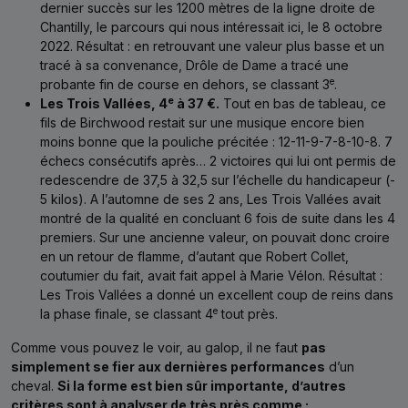
dernier succès sur les 1200 mètres de la ligne droite de
Chantilly, le parcours qui nous intéressait ici, le 8 octobre
2022. Résultat : en retrouvant une valeur plus basse et un
tracé à sa convenance, Drôle de Dame a tracé une
e
probante fin de course en dehors, se classant 3
.
e
Les Trois Vallées, 4
à 37 €.
Tout en bas de tableau, ce
fils de Birchwood restait sur une musique encore bien
moins bonne que la pouliche précitée : 12-11-9-7-8-10-8. 7
échecs consécutifs après… 2 victoires qui lui ont permis de
redescendre de 37,5 à 32,5 sur l’échelle du handicapeur (-
5 kilos). A l’automne de ses 2 ans, Les Trois Vallées avait
montré de la qualité en concluant 6 fois de suite dans les 4
premiers. Sur une ancienne valeur, on pouvait donc croire
en un retour de flamme, d’autant que Robert Collet,
coutumier du fait, avait fait appel à Marie Vélon. Résultat :
Les Trois Vallées a donné un excellent coup de reins dans
e
la phase finale, se classant 4
tout près.
Comme vous pouvez le voir, au galop, il ne faut
pas
simplement se fier aux dernières performances
d’un
cheval.
Si la forme est bien sûr importante, d’autres
critères sont à analyser de très près comme :