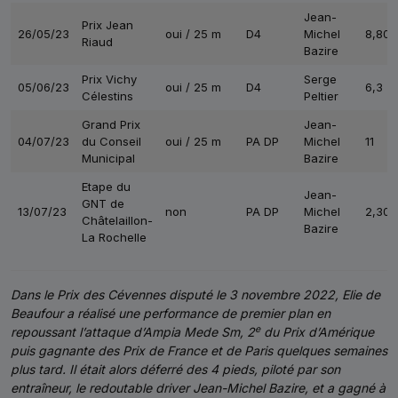
Jean-
Prix Jean
26/05/23
oui / 25 m
D4
Michel
8,80
Riaud
Bazire
Prix Vichy
Serge
05/06/23
oui / 25 m
D4
6,3
Célestins
Peltier
Grand Prix
Jean-
04/07/23
du Conseil
oui / 25 m
PA DP
Michel
11
Municipal
Bazire
Etape du
Jean-
GNT de
13/07/23
non
PA DP
Michel
2,30
Châtelaillon-
Bazire
La Rochelle
Dans le Prix des Cévennes disputé le 3 novembre 2022, Elie de
Beaufour a réalisé une performance de premier plan en
e
repoussant l’attaque d’Ampia Mede Sm, 2
du Prix d’Amérique
puis gagnante des Prix de France et de Paris quelques semaines
plus tard. Il était alors déferré des 4 pieds, piloté par son
entraîneur, le redoutable driver Jean-Michel Bazire, et a gagné à