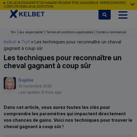
Aller au contenu
LES JEUX D'ARGENT ET DE HASARD PEUVENT ÊTRE DANGEREUX : PERTES D'ARGENT,
CONFLITS FAMILIAUX, ADDICTION.
18+ | Jeu responsable! | Termes et conditions applicables | Contenu commercial
Kelbet
»
Turf
»
Les techniques pour reconnaître un cheval
gagnant à coup sûr
Les techniques pour reconnaître un
cheval gagnant à coup sûr
Sophie
10 novembre 2025
Last update: 8 mois ago
Dans cet article, vous aurez toutes les clés pour
comprendre les paramètres qui impactent directement
vos chances de gains. Voici nos techniques pour trouver le
cheval gagnant à coup sûr !