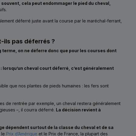
op souvent, cela peut endommager le pied du cheval,
ifs.
alement déferré juste avant la course par le maréchal-ferrant,
-ils pas déferrés ?
g terme, on ne déferre donc que pour les courses dont
 : lorsqu’un cheval court déferré, c’est généralement
sible que nos plantes de pieds humaines : les fers sont
uves de rentrée par exemple, un cheval restera généralement
gieuses –, il courra déferré.
La décision revient à
ge dépendent surtout de la classe du cheval et de sa
 le
Prix d’Amérique
et le Prix de France, la plupart des