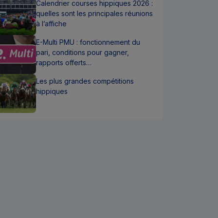
Calendrier courses hippiques 2026 :
quelles sont les principales réunions
à l’affiche
E-Multi PMU : fonctionnement du
pari, conditions pour gagner,
rapports offerts…
Les plus grandes compétitions
hippiques