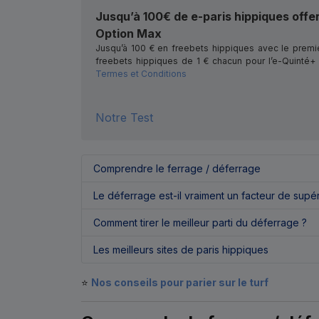
Jusqu’à 100€ de e-paris hippiques offer
Option Max
Jusqu’à 100 € en freebets hippiques avec le prem
freebets hippiques de 1 € chacun pour l’e-Quinté
Termes et Conditions
Notre Test
Comprendre le ferrage / déferrage
Le déferrage est-il vraiment un facteur de supér
Comment tirer le meilleur parti du déferrage ?
Les meilleurs sites de paris hippiques
⭐
Nos conseils pour parier sur le turf