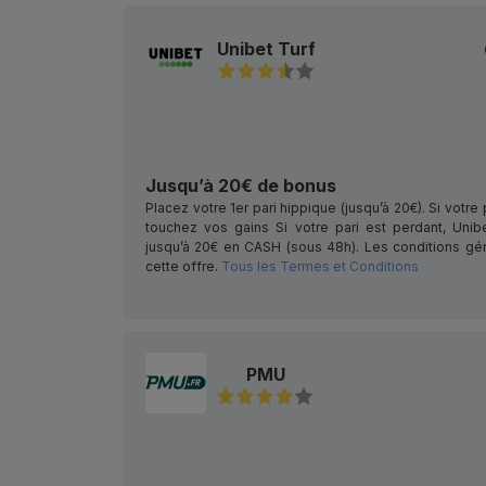
Unibet Turf
Jusqu’à 20€ de bonus
Placez votre 1er pari hippique (jusqu’à 20€). Si votre
touchez vos gains Si votre pari est perdant, Uni
jusqu’à 20€ en CASH (sous 48h). Les conditions gén
cette offre.
Tous les Termes et Conditions
PMU