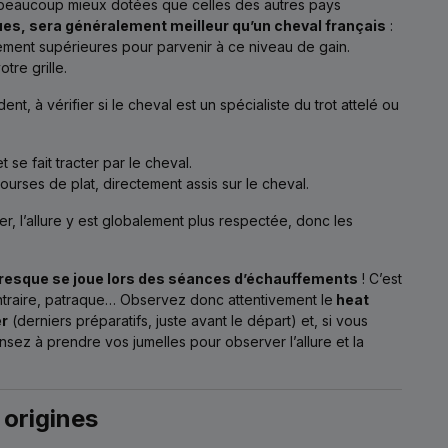
t beaucoup mieux dotées que celles des autres pays
ques, sera généralement meilleur qu’un cheval français
:
tement supérieures pour parvenir à ce niveau de gain.
tre grille.
t, à vérifier si le cheval est un spécialiste du trot attelé ou
t se fait tracter par le cheval.
ourses de plat, directement assis sur le cheval.
r, l’allure y est globalement plus respectée, donc les
presque se joue lors des séances d’échauffements
! C’est
ontraire, patraque… Observez donc attentivement le
heat
r
(derniers préparatifs, juste avant le départ) et, si vous
nsez à prendre vos jumelles pour observer l’allure et la
 origines