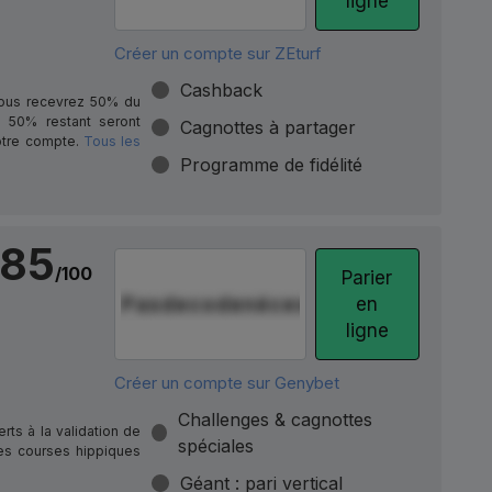
ligne
Créer un compte sur ZEturf
Cashback
Vous recevrez 50% du
s 50% restant seront
Cagnottes à partager
votre compte.
Tous les
Programme de fidélité
85
/100
Parier
en
ligne
Créer un compte sur Genybet
Challenges & cagnottes
rts à la validation de
spéciales
les courses hippiques
Géant : pari vertical