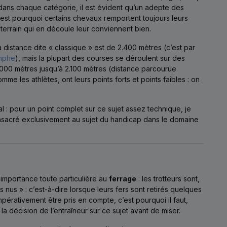
t dans chaque catégorie, il est évident qu’un adepte des
C’est pourquoi certains chevaux remportent toujours leurs
u terrain qui en découle leur conviennent bien.
la distance dite « classique » est de 2.400 mètres (c’est par
omphe
), mais la plupart des courses se déroulent sur des
1.000 mètres jusqu’à 2.100 mètres (distance parcourue
e les athlètes, ont leurs points forts et points faibles : on
 : pour un point complet sur ce sujet assez technique, je
onsacré exclusivement au sujet du handicap dans le domaine
 importance toute particulière au
ferrage
: les trotteurs sont,
nus » : c’est-à-dire lorsque leurs fers sont retirés quelques
pérativement être pris en compte, c’est pourquoi il faut,
a décision de l’entraîneur sur ce sujet avant de miser.