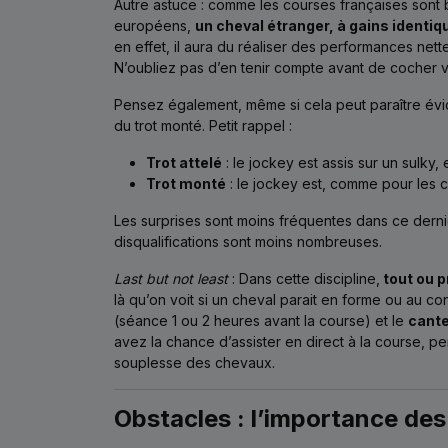
Autre astuce : comme les courses françaises son
européens,
un cheval étranger, à gains identi
en effet, il aura du réaliser des performances net
N’oubliez pas d’en tenir compte avant de cocher vo
Pensez également, même si cela peut paraître éviden
du trot monté. Petit rappel :
Trot attelé
: le jockey est assis sur un sulky, e
Trot monté
: le jockey est, comme pour les c
Les surprises sont moins fréquentes dans ce dernie
disqualifications sont moins nombreuses.
Last but not least
: Dans cette discipline,
tout ou 
là qu’on voit si un cheval parait en forme ou au c
(séance 1 ou 2 heures avant la course) et le
cante
avez la chance d’assister en direct à la course, pe
souplesse des chevaux.
Obstacles : l’importance des