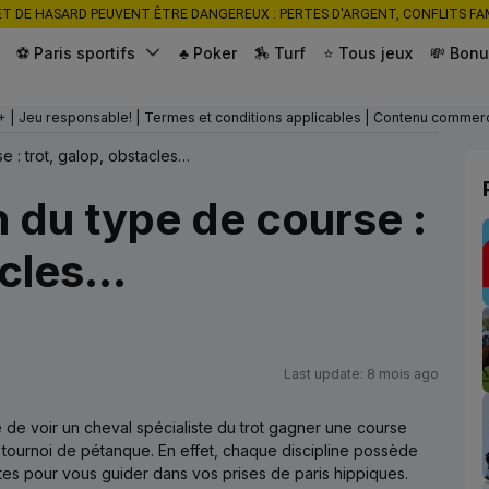
ET DE HASARD PEUVENT ÊTRE DANGEREUX : PERTES D'ARGENT, CONFLITS FAM
⚽ Paris sportifs
♣ Poker
🏇 Turf
⭐ Tous jeux
💸 Bonu
+ | Jeu responsable! | Termes et conditions applicables | Contenu commerc
e : trot, galop, obstacles…
n du type de course :
acles…
Last update: 8 mois ago
nce de voir un cheval spécialiste du trot gagner une course
 tournoi de pétanque. En effet, chaque discipline possède
stes pour vous guider dans vos prises de paris hippiques.